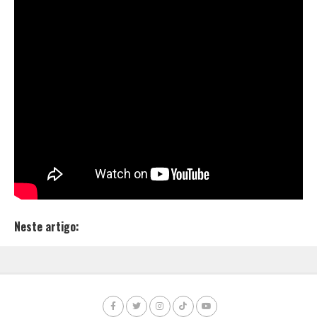
Neste artigo: