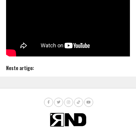
produtora de funk que está de olho para o mercado
do trap, onde já tem alguns nomes para ser
apresentado. Galdino já trabalha no seu álbum de
estreia, no qual ele vem estudando e criando uma
estética desde 2016. No momento, ele vem lançando
alguns videoclipes como “Real Drip” e faixas como
“Pula no Bloco” e “VVS”.
Neste artigo: