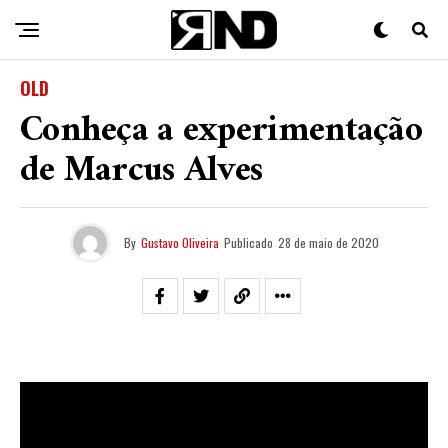
OLD
Conheça a experimentação
de Marcus Alves
By
Gustavo Oliveira
Publicado
28 de maio de 2020
Despontando na cena após o laçamento de seu EP,
“
Cores e Corres
“, no ano passado,
Marcus Alves
vem
apresentando um trampo sólido e criativo. Natural de