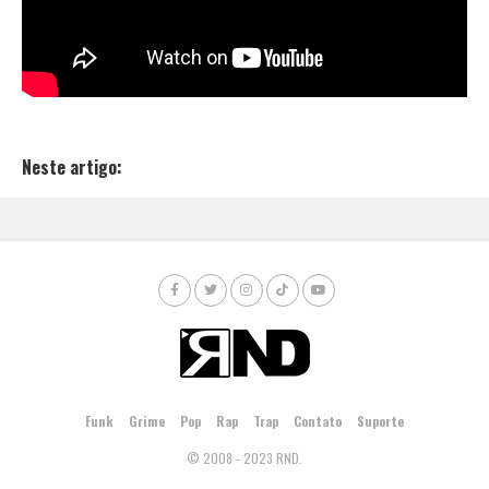
Neste artigo:
Funk
Grime
Pop
Rap
Trap
Contato
Suporte
© 2008 - 2023 RND.