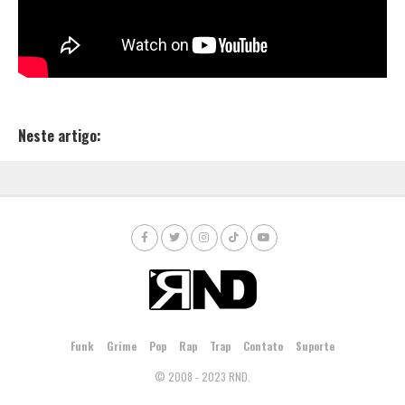
Neste artigo:
Funk
Grime
Pop
Rap
Trap
Contato
Suporte
© 2008 - 2023 RND.