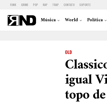
FUNK
GRIME
POP
RAP
TRAP
CONTATO
SUPORTE
Música
World
Política
OLD
Classic
igual V
topo de