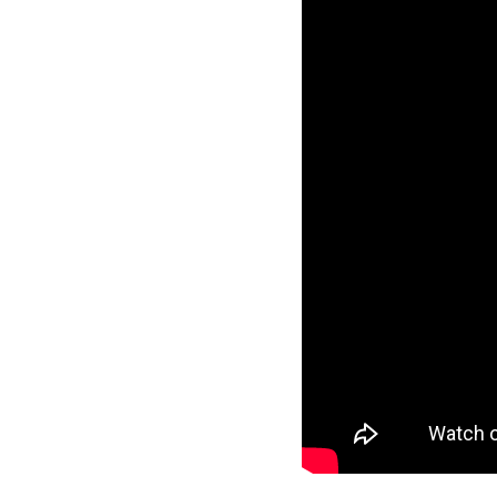
nova fase p
“Voltar é
individu
continua
com um n
maior de
Mat fala de c
Vintage teve
idéia de pr
cena do Rap
geração.