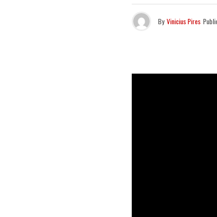
By
Vinicius Pires
Publi
“Vintage
sig
partirmos d
tornaram
cl
mais de 1 a
fundado em
clipe Vintag
de luzes de 
Mat.
C2A é comp
ano com uma