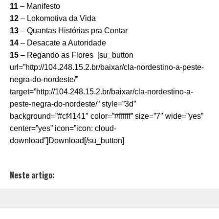
11
– Manifesto
12
– Lokomotiva da Vida
13
– Quantas Histórias pra Contar
14
– Desacate a Autoridade
15
– Regando as Flores [su_button
url=”http://104.248.15.2.br/baixar/cla-nordestino-a-peste-
negra-do-nordeste/”
target=”http://104.248.15.2.br/baixar/cla-nordestino-a-
peste-negra-do-nordeste/” style=”3d”
background=”#cf4141″ color=”#ffffff” size=”7″ wide=”yes”
center=”yes” icon=”icon: cloud-
download”]Download[/su_button]
Neste artigo: