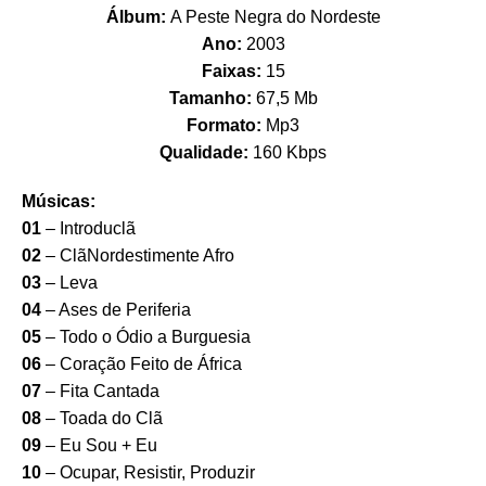
Álbum:
A Peste Negra do Nordeste
Ano:
2003
Faixas:
15
Tamanho:
67,5 Mb
Formato:
Mp3
Qualidade:
160 Kbps
Músicas:
01
– Introduclã
02
– ClãNordestimente Afro
03
– Leva
04
– Ases de Periferia
05
– Todo o Ódio a Burguesia
06
– Coração Feito de África
07
– Fita Cantada
08
– Toada do Clã
09
– Eu Sou + Eu
10
– Ocupar, Resistir, Produzir