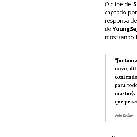
O clipe de ‘
S
captado por
responsa d
de
YoungSe
mostrando t
“Juntame
novo, dif
contendo 
para tod
master).
que prec
Fala Ce$ae