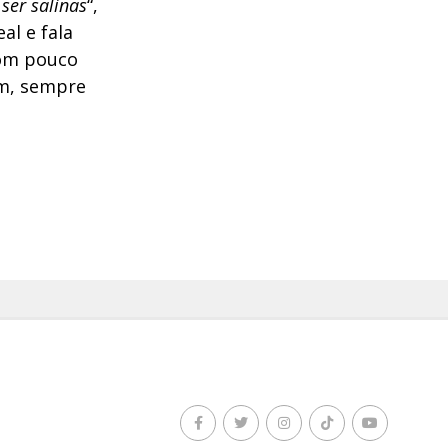
 ser salinas
“,
al e fala
com pouco
ém, sempre