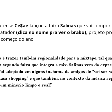
earense
Ce$ae
lançou a faixa
Salinas
que vai compor 
Matador
(clica no nome pra ver o brabo)
, projeto p
o começo do ano.
to é trazer também regionalidade para a mixtape, tal qu
 a segunda faixa que integra a mix. Salinas vem da expre
 foi adaptada em alguns inchame de amigos de “vai ser s
 casa shopping” e que também, no contexto da música re
 um minério limpo e real.”