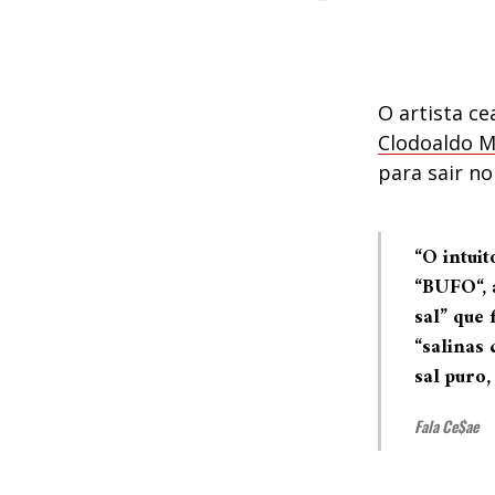
O artista c
Clodoaldo 
para sair n
“O intui
“
BUFO
“,
sal” que
“salinas
sal puro,
Fala Ce$ae