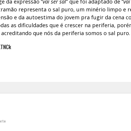
rge da expressão “
vai ser sal
” que foi adaptado de “
vai
ramão representa o sal puro, um minério limpo e re
ensão e da autoestima do jovem pra fugir da cena 
das as dificuldades que é crescer na periferia, por
 acreditando que nós da periferia somos o sal puro.
XTNCk
orte