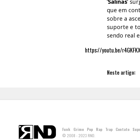
‘
Salinas
‘ su
que em cont
sobre a asc
suporte e to
sendo real e
https://youtu.be/r4GKFK
Neste artigo:
Funk
Grime
Pop
Rap
Trap
Contato
Sup
© 2008 - 2023 RND.