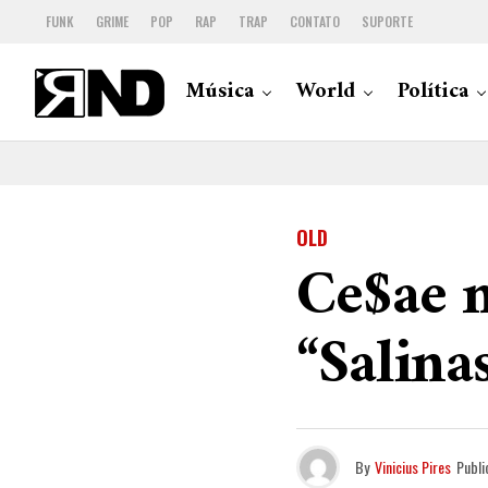
FUNK
GRIME
POP
RAP
TRAP
CONTATO
SUPORTE
Música
World
Política
OLD
Ce$ae m
“Salina
By
Vinicius Pires
Publi