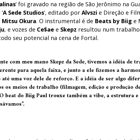
alinas
‘ foi gravado na região de São Jerônimo na Gu
 ‘
A Sede Studios
‘, editado por
Alvszi
e Direção e Fi
e
Mitsu Okura
. O instrumental é de
Beats by Biig
e 
ju
, e vozes de
Ce$ae
e
Skepz
resultou num trabalho 
odo seu potencial na cena de Fortal.
nte com meu mano Skepz da Sede, tivemos a idéia de tr
erente para aquela faixa, e junto a ele fizemos a harmo
até uma voz dele de reforço. E a idéia de ser algo dife
os os meios de trabalho (filmagem, edição e produção d
 O beat do Biig Paul trouxe também a vibe, a estrutura 
isávamos”.