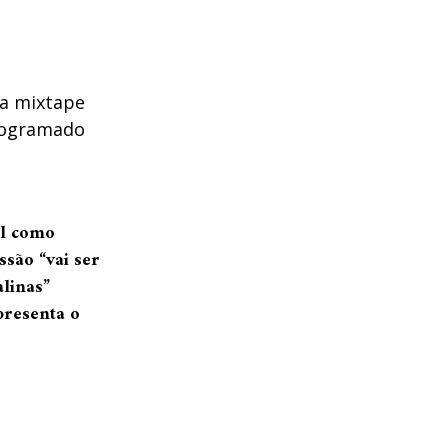
a mixtape
rogramado
al como
ssão “vai ser
alinas”
presenta o