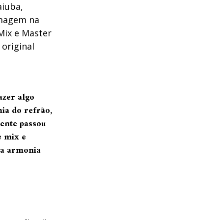
aiuba,
lmagem na
Mix e Master
original
azer algo
nia do refrão,
rente passou
e mix e
e a armonia