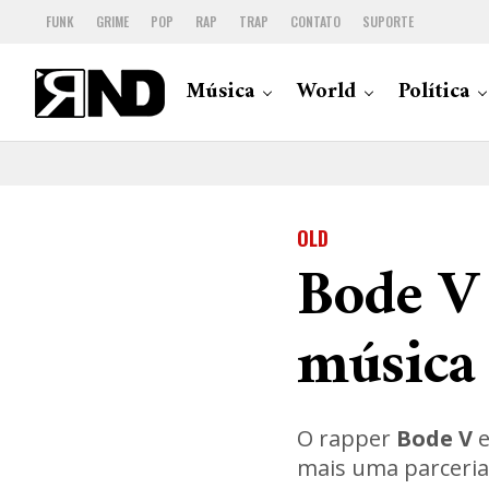
FUNK
GRIME
POP
RAP
TRAP
CONTATO
SUPORTE
Música
World
Política
OLD
Bode V 
música 
O rapper
Bode V
e
mais uma parceria