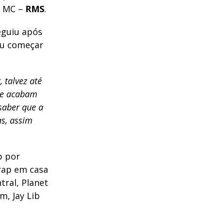
é MC –
RMS
.
guiu após
eu começar
 talvez até
ue acabam
saber que a
s, assim
p por
rap em casa
tral, Planet
m, Jay Lib