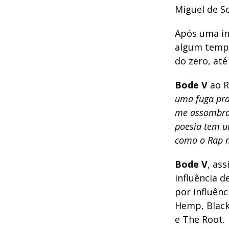
Miguel de S
Após uma in
algum tempo
do zero, at
Bode V
ao R
uma fuga pra
me assombran
poesia tem u
como o Rap 
Bode V
, as
influência 
por influênc
Hemp, Black 
e The Root.