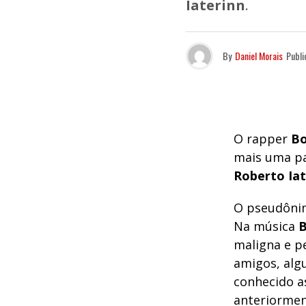
Iaterinn
.
By
Daniel Morais
Publi
O rapper
Bo
mais uma p
Roberto Iat
O pseudôn
Na música
B
maligna e p
amigos, alg
conhecido a
anteriorme