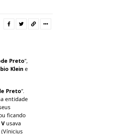
de Preto
“,
bio Klein
e
e Preto
“.
ma entidade
seus
ou ficando
 V
usava
(Vínicius