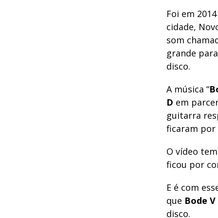
Foi em 2014
cidade, Nov
som chamado
grande para 
disco.
A música “
B
D
em parceri
guitarra re
ficaram por 
O vídeo tem 
ficou por co
E é com ess
que
Bode V
disco.