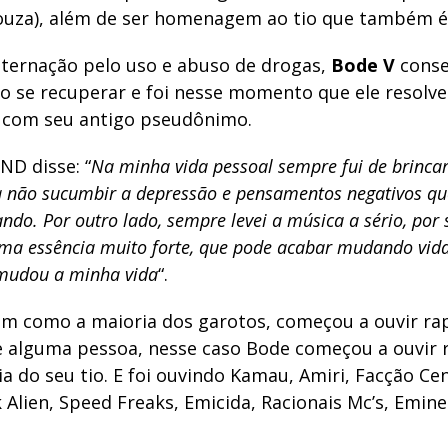
ouza), além de ser homenagem ao tio que também 
ternação pelo uso e abuso de drogas,
Bode V
conse
 se recuperar e foi nesse momento que ele resolv
é com seu antigo pseudônimo.
ND disse: “
Na minha vida pessoal sempre fui de brincar,
 não sucumbir a depressão e pensamentos negativos q
do. Por outro lado, sempre levei a música a sério, por 
ma essência muito forte, que pode acabar mudando vida
mudou a minha vida
“.
sim como a maioria dos garotos, começou a ouvir ra
de alguma pessoa, nesse caso Bode começou a ouvir 
ia do seu tio. E foi ouvindo Kamau, Amiri, Facção Cen
Alien, Speed Freaks, Emicida, Racionais Mc’s, Emine