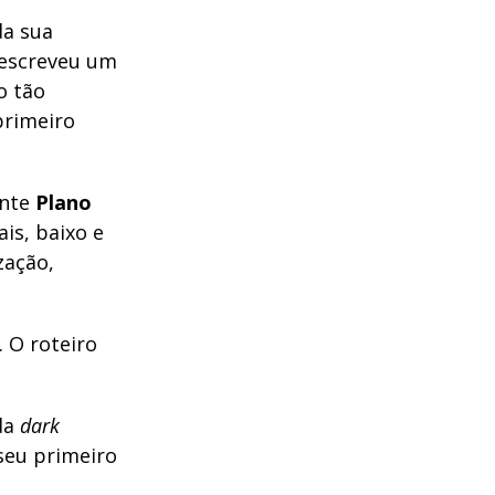
da sua
 escreveu um
o tão
primeiro
ente
Plano
is, baixo e
zação,
. O roteiro
da
dark
seu primeiro