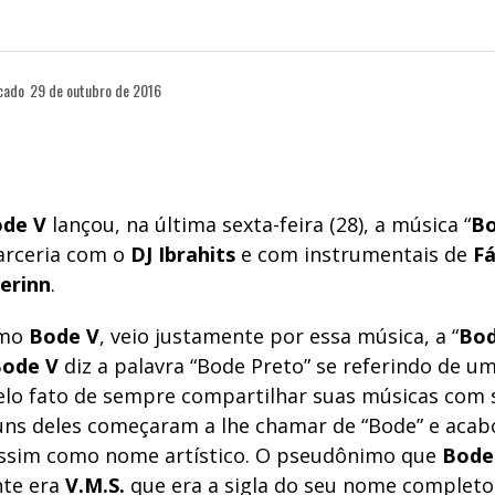
cado
29 de outubro de 2016
de V
lançou, na última sexta-feira (28), a música “
Bo
arceria com o
DJ Ibrahits
e com instrumentais de
Fá
erinn
.
imo
Bode V
, veio justamente por essa música, a “
Bod
ode V
diz a palavra “Bode Preto” se referindo de u
elo fato de sempre compartilhar suas músicas com 
uns deles começaram a lhe chamar de “Bode” e acab
ssim como nome artístico. O pseudônimo que
Bode
nte era
V.M.S.
que era a sigla do seu nome completo 