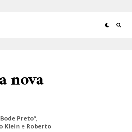
ua nova
Bode Preto
“,
o Klein
e
Roberto