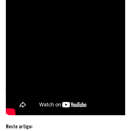
promove mais uma vez um concurso de fantasia,
convidando o público a participar e representar na
avenida as melhores caracterizações dos grandes
ídolos do Hip Hop e Rap nacional e internacional. Os
ganhadores do concurso levam para casa camisetas,
tênis, entre outros prêmios.
O Carnaval enfim chegou e ele promete muito Rap !
Bloco Beatloko
Sábado, 02/03/19, 11h00
Concentração: Entre a Rua Dr Abraão Ribeiro e Rua
José Gomes Falcão – Avenida Marquês de São
Vicente (Barra Funda)
Neste artigo: