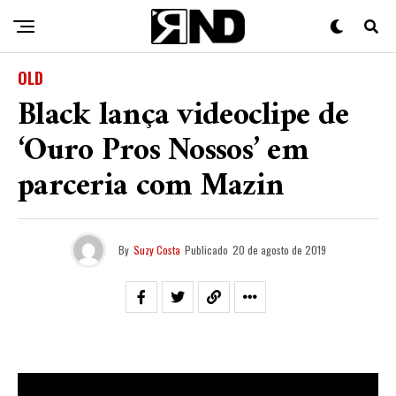
OLD
Black lança videoclipe de
‘Ouro Pros Nossos’ em
parceria com Mazin
By
Suzy Costa
Publicado
20 de agosto de 2019
Neste domingo (18), o rapper
Black
lançou mais um