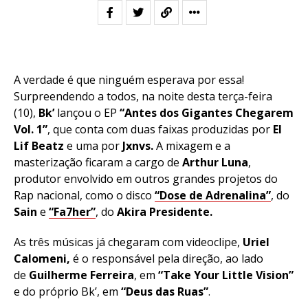
A verdade é que ninguém esperava por essa!
Surpreendendo a todos, na noite desta terça-feira
(10),
Bk’
lançou o EP
“Antes dos Gigantes Chegarem
Vol. 1”
, que conta com duas faixas produzidas por
El
Lif Beatz
e uma por
Jxnvs.
A mixagem e a
masterização ficaram a cargo de
Arthur Luna
,
produtor envolvido em outros grandes projetos do
Rap nacional, como o disco
“Dose de Adrenalina”
, do
Sain
e
“Fa7her”
, do
Akira Presidente.
As três músicas já chegaram com videoclipe,
Uriel
Calomeni,
é o responsável pela direção, ao lado
de
Guilherme Ferreira
, em
“Take Your Little Vision”
e do próprio Bk’, em
“Deus das Ruas”
.