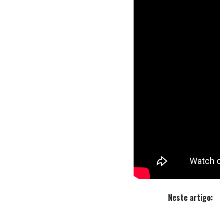
A faixa ‘Me 
intitulado “
B
rapper lanç
videoclipe d
“
Como estam
frequente n
produção au
Bivolt – Me Salva
Neste artigo: