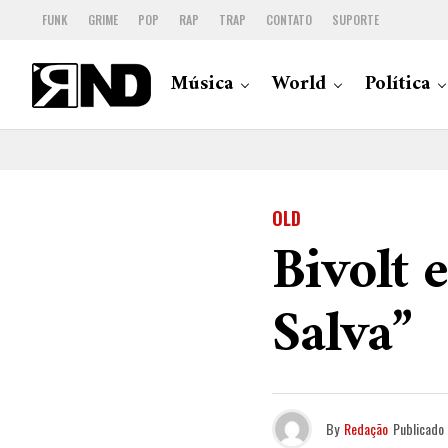
FUNK
GRIME
POP
RAP
TRAP
CONTATO
SUPORTE
Música
World
Política
OLD
Bivolt 
Salva”
By
Redação
Publicado