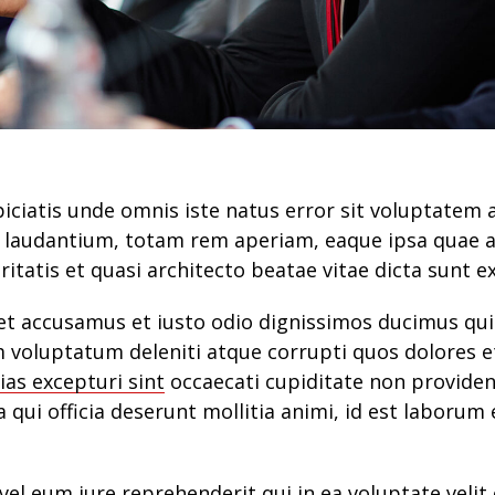
piciatis unde omnis iste natus error sit voluptatem
laudantium, totam rem aperiam, eaque ipsa quae ab
ritatis et quasi architecto beatae vitae dicta sunt e
et accusamus et iusto odio dignissimos ducimus qui 
 voluptatum deleniti atque corrupti quos dolores e
ias excepturi sint
occaecati cupiditate non providen
a qui officia deserunt mollitia animi, id est laborum
el eum iure reprehenderit qui in ea voluptate veli