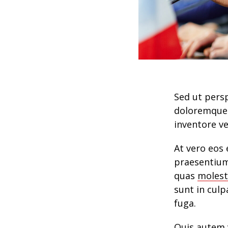
Sed ut pers
doloremque 
inventore ve
At vero eos 
praesentium
quas
molest
sunt in culp
fuga.
Quis autem v