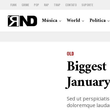
FUNK
GRIME
POP
RAP
TRAP
CONTATO
SUPORTE
Música
World
Política
OLD
Biggest
Januar
Sed ut perspiciati
doloremque laudan