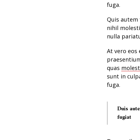
fuga.
Quis autem v
nihil molest
nulla pariat
At vero eos 
praesentium
quas
molest
sunt in culp
fuga.
Duis aute
fugiat