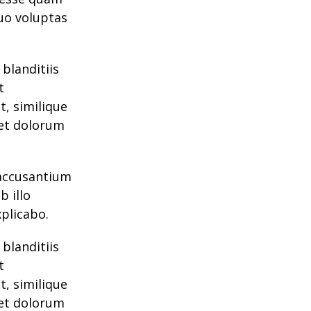
quo voluptas
blanditiis
t
t, similique
 et dolorum
 accusantium
 illo
xplicabo.
blanditiis
t
t, similique
 et dolorum