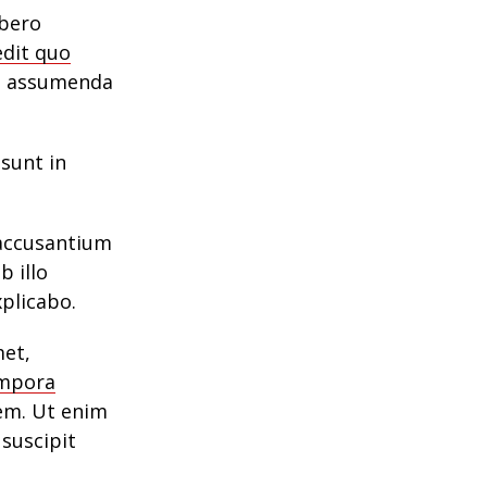
ibero
edit quo
s assumenda
 sunt in
 accusantium
 illo
xplicabo.
met,
mpora
em. Ut enim
suscipit