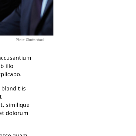
Photo: Shutterstock
 accusantium
 illo
xplicabo.
blanditiis
t
t, similique
 et dolorum
t esse quam