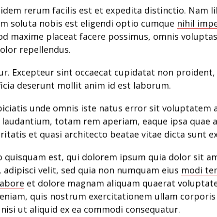
dem rerum facilis est et expedita distinctio. Nam l
m soluta nobis est eligendi optio cumque
nihil imp
d maxime placeat facere possimus, omnis volupta
olor repellendus.
ur. Excepteur sint occaecat cupidatat non proident,
ficia deserunt mollit anim id est laborum.
piciatis unde omnis iste natus error sit voluptatem
laudantium, totam rem aperiam, eaque ipsa quae ab
ritatis et quasi architecto beatae vitae dicta sunt e
 quisquam est, qui dolorem ipsum quia dolor sit a
, adipisci velit, sed quia non numquam eius
modi te
labore
et dolore magnam aliquam quaerat voluptat
eniam, quis nostrum exercitationem ullam corporis 
 nisi ut aliquid ex ea commodi consequatur.