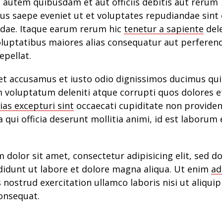
autem quibusdam et aut officiis debitis aut rerum
us saepe eveniet ut et voluptates repudiandae sint
dae. Itaque earum rerum hic
tenetur a sapiente
dele
oluptatibus maiores alias consequatur aut perferen
epellat.
et accusamus et iusto odio dignissimos ducimus qui 
 voluptatum deleniti atque corrupti quos dolores e
ias excepturi sint
occaecati cupiditate non providen
a qui officia deserunt mollitia animi, id est laborum
dolor sit amet, consectetur adipisicing elit, sed 
didunt ut labore et dolore magna aliqua. Ut enim
ad
s nostrud exercitation ullamco laboris nisi ut aliquip
nsequat.