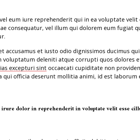
el eum iure reprehenderit qui in ea voluptate veli
iae consequatur, vel illum qui dolorem eum fugiat 
ur.
et accusamus et iusto odio dignissimos ducimus qui 
 voluptatum deleniti atque corrupti quos dolores e
ias excepturi sint
occaecati cupiditate non providen
a qui officia deserunt mollitia animi, id est laborum
 irure dolor in reprehenderit in voluptate velit esse ci