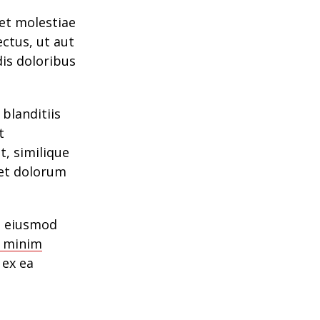
 et molestiae
ctus, ut aut
dis doloribus
blanditiis
t
t, similique
 et dolorum
do eiusmod
 minim
 ex ea