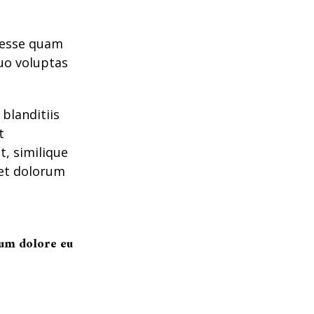
t esse quam
quo voluptas
blanditiis
t
t, similique
 et dolorum
llum dolore eu