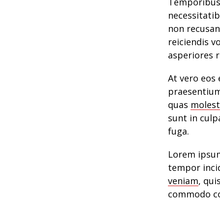
Temporibus 
necessitatib
non recusan
reiciendis v
asperiores r
At vero eos 
praesentium
quas
molest
sunt in culp
fuga.
Lorem ipsum 
tempor inci
veniam
, qui
commodo co