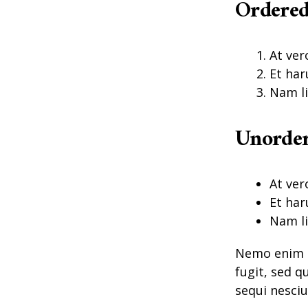
Ordered
At ver
Et har
Nam li
Unorder
At ver
Et har
Nam li
Nemo enim i
fugit, sed 
sequi nesciu