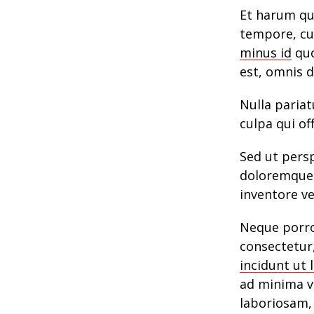
Et harum qui
tempore, cu
minus id
quo
est, omnis d
Nulla pariat
culpa qui of
Sed ut pers
doloremque 
inventore ve
Neque porro
consectetur
incidunt ut 
ad minima v
laboriosam,