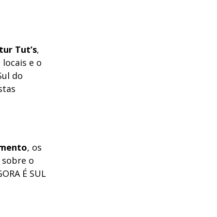
tur Tut’s
,
locais e o
Sul do
stas
imento
, os
 sobre o
GORA É SUL