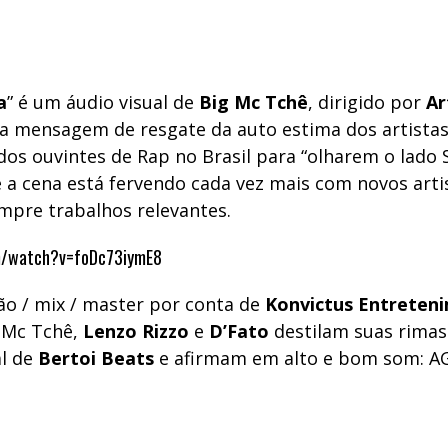
a
” é um áudio visual de
Big Mc Tchê
, dirigido por
Ar
a mensagem de resgate da auto estima dos artistas 
dos ouvintes de Rap no Brasil para “olharem o lado 
 a cena está fervendo cada vez mais com novos arti
mpre trabalhos relevantes.
m/watch?v=foDc73iymE8
o / mix / master por conta de
Konvictus Entreten
 Mc Tchê,
Lenzo Rizzo
e
D’Fato
destilam suas rimas
l de
Bertoi Beats
e afirmam em alto e bom som: A