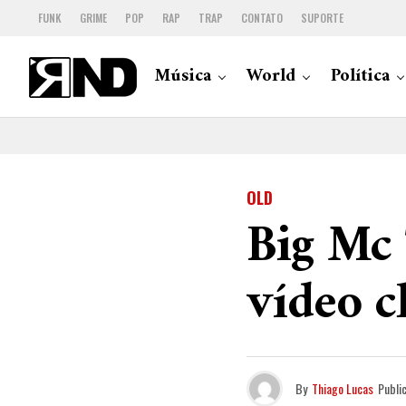
FUNK
GRIME
POP
RAP
TRAP
CONTATO
SUPORTE
Música
World
Política
OLD
Big Mc
vídeo c
By
Thiago Lucas
Publi