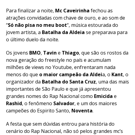
Para finalizar a noite,
Mc Caveirinha
fechou as
atrações convidadas com chave de ouro, e ao som de
“
Só não pisa no meu boot
“, música estourada do
jovem artista, a
Batalha da Aldeia
se preparava para
o último duelo da noite.
Os jovens
BMO
,
Tavin
e
Thiago
, que são os rostos da
nova geração do freestyle no país e acumulam
milhões de views no Youtube, enfrentaram nada
menos do que
o maior campeão da Aldei
a, o
Kant
, o
organizador da
Batalha do Santa Cruz
, uma das mais
importantes de São Paulo e que já apresentou
grandes nomes do Rap Nacional como
Emicida
e
Rashid
, o fenômeno
Salvador
, e um dos maiores
campeões do Espirito Santo,
Noventa
.
A festa que sem dúvidas entrou para história do
cenário do Rap Nacional, não só pelos grandes mc’s