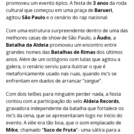
promoveu um evento épico. A festa de
3 anos
da roda
cultural que começou em uma praça de
Barueri
,
agitou
São Paulo
e o cenário do rap nacional.
Com uma estrutura surpreendente dentro de uma das
melhores casas de show de São Paulo, a
Áudio
, a
Batalha da Aldeia
promoveu um encontro entre
grandes nomes das
Batalhas de Rimas
dos últimos
anos. Além de um octógono com lutas que agitou a
galera, o cenário serviu para ilustrar o que é
metaforicamente usado nas ruas, quando mc’s se
enfrentam em duelos de arrancar “
sangue
”.
Com dois telões para ninguém perder nada, a festa
contou com a participação do selo
Aldeia Records
,
gravadora independente da batalha que fortalece os
mc’s da cena, que se apresentaram logo no início do
evento. A
vibe
era tão boa, que o som emplacado de
Mike
, chamado “
Suco de Fruta
”- uma sátira para a