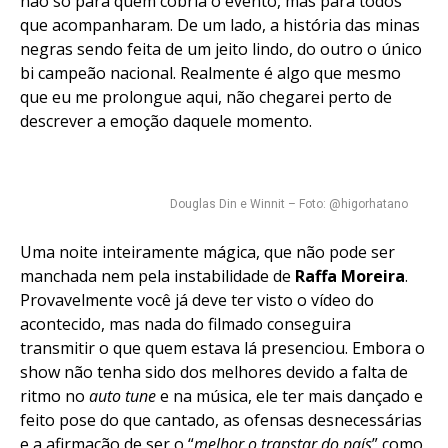
não só para quem cobria o evento, mas para todos
que acompanharam. De um lado, a história das minas
negras sendo feita de um jeito lindo, do outro o único
bi campeão nacional. Realmente é algo que mesmo
que eu me prolongue aqui, não chegarei perto de
descrever a emoção daquele momento.
Douglas Din e Winnit – Foto: @higorhatano
Uma noite inteiramente mágica, que não pode ser
manchada nem pela instabilidade de
Raffa Moreira
.
Provavelmente você já deve ter visto o vídeo do
acontecido, mas nada do filmado conseguira
transmitir o que quem estava lá presenciou. Embora o
show não tenha sido dos melhores devido a falta de
ritmo no
auto tune
e na música, ele ter mais dançado e
feito pose do que cantado, as ofensas desnecessárias
e a afirmação de ser o “
melhor o trapstar do país
” como