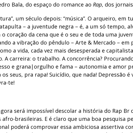
edro Bala, do espaço do romance ao
Rap
, dos jornais
atura”, um século depois: “música”. O arqueiro, em t
catapulta – a juventude negra – é, a um só tempo, al
 o coração da cena que é o seu e de toda uma juve
sando a vibração do pêndulo – Arte & Mercado – em
omo a vida, cada vez mais desesperada e capitalist
 A carreira: o trabalho. A concorrência? Procurand
cesso e grana|orgulho e fama – autonomia e amor p
a os seus, pra rapa! Suicídio, que nada! Depressão é ví
ivra-te!
agora será impossível descolar a história do Rap Br 
s afro-brasileiras. E é claro que uma boa pesquisa p
onal poderá comprovar essa ambiciosa assertiva co