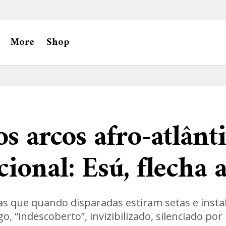
More
Shop
os arcos afro-atlânt
ional: Esú, flecha a
has que quando disparadas estiram setas e inst
go, “indescoberto”, invizibilizado, silenciado p