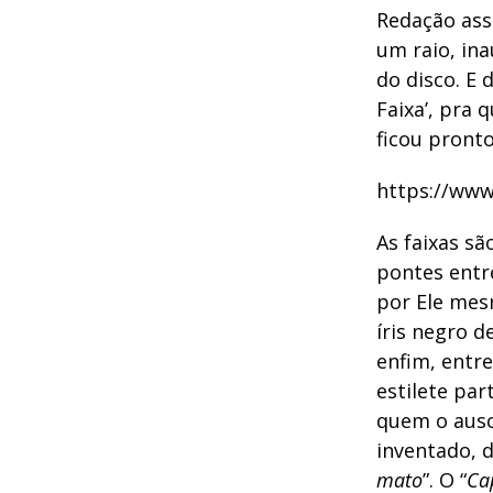
Redação assi
um raio, in
do disco. E 
Faixa’, pra 
ficou pronto
https://ww
As faixas sã
pontes entre
por Ele mes
íris negro d
enfim, entre
estilete par
quem o ausc
inventado, 
mato
”. O “
Ca