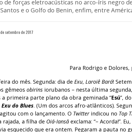
 de forças eletroacústicas no arco-íris negro d
Santos e o Golfo do Benin, enfim, entre América
 de setembro de 2017
Para Rodrigo e Dolores, 
feira do mês. Segunda: dia de
Exu
,
Laroiê Bará
! Sete
os gêmeos
obirins
iorubanos – nesta última segunda
a primeira parte plano da obra geminada “
Esú
”, d
 Exu do Blues
. (Um dos arcos afro-atlânticos). Segun
agitou com o lançamento. O
Twitter
indicou no
Top T
rajada, a filha de
Oiá-Iansã
exclama: “– Acorda!”. Eu
avia esquecido que era ontem. Pegaram a pauta no g