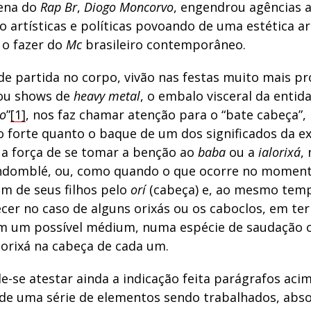
cena do
Rap Br
,
Diogo Moncorvo
, engendrou agências a
 artísticas e políticas povoando de uma estética ar
 o fazer do
Mc
brasileiro contemporâneo.
e partida no corpo, vivão nas festas muito mais p
 ou shows de
heavy metal
, o embalo visceral da entida
po
”
[1]
, nos faz chamar atenção para o “bate cabeça”,
o forte quanto o baque de um dos significados da e
a a força de se tomar a benção ao
baba
ou a
ialorixá
,
andomblé, ou, como quando o que ocorre no momen
um de seus filhos pelo
orí
(cabeça) e, ao mesmo tem
cer no caso de alguns orixás ou os caboclos, em te
m um possível médium, numa espécie de saudação 
 orixá na cabeça de cada um.
e-se atestar ainda a indicação feita parágrafos acim
de uma série de elementos sendo trabalhados, abso