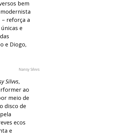
 versos bem
a modernista
 – reforça a
 únicas e
 das
co e Diogo,
Nansy Silvvs
y Silvvs
,
erformer ao
por meio de
o disco de
 pela
reves ecos
nta e