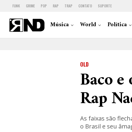
FUNK
GRIME
POP
RAP
TRAP
CONTATO
SUPORTE
Música
World
Política
OLD
Baco e 
Rap Nac
As faixas são flec
o Brasil e seu âma