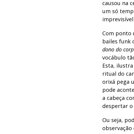
causou na 
um só tempo
imprevisível
Com ponto d
bailes funk
dono do cor
vocábulo tã
Esta, ilustr
ritual do c
orixá pega 
pode aconte
a cabeça co
despertar o
Ou seja, pod
observação 