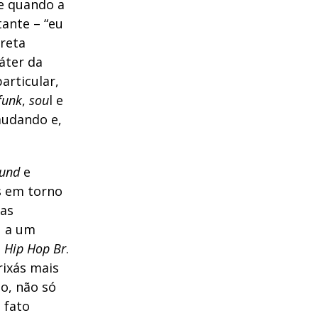
de quando a
tante – “eu
creta
áter da
articular,
funk
,
sou
l e
mudando e,
.
ound
e
s em torno
 as
u a um
o
Hip Hop Br
.
rixás mais
, não só
 fato