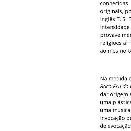
conhecidas.
originais, p
inglês T. S.
intensidade 
provavelmen
religiões af
ao mesmo t
Na medida 
Baco Exu do 
dar origem e
uma plástic
uma musicali
invocação de
de evocação