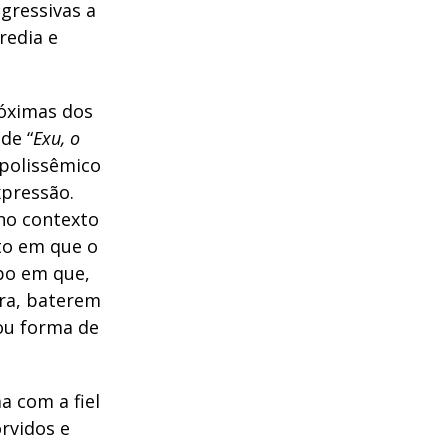
gressivas a
redia e
róximas dos
de “
Exu, o
 polissêmico
xpressão.
 no contexto
to em que o
po em que,
rra, baterem
ou forma de
a com a fiel
rvidos e