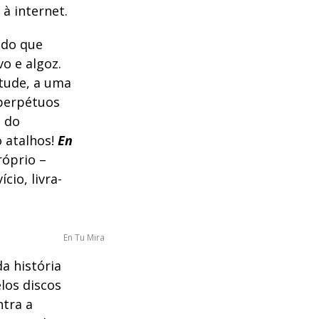
 à internet.
udo que
vo e algoz.
ntude, a uma
 perpétuos
a do
o atalhos!
En
róprio –
cio, livra-
En Tu Mira
da história
elos discos
ntra a