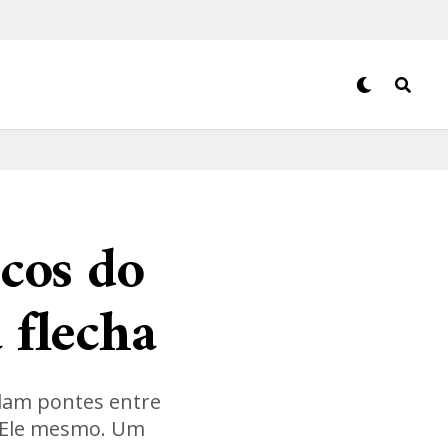
icos do
 flecha
alam pontes entre
or Ele mesmo. Um