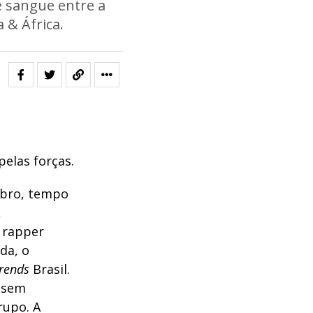
e sangue entre a
 & África.
pelas forças.
mbro, tempo
,
o rapper
da, o
rends
Brasil.
, sem
rupo. A