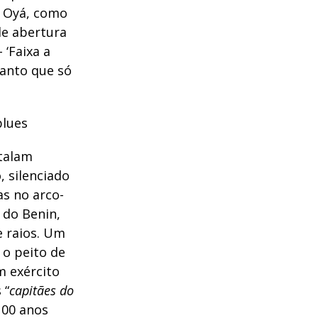
e Oyá, como
de abertura
 ‘Faixa a
tanto que só
lues
stalam
, silenciado
s no arco-
 do Benin,
e raios. Um
 o peito de
 exército
 “
capitães do
100 anos