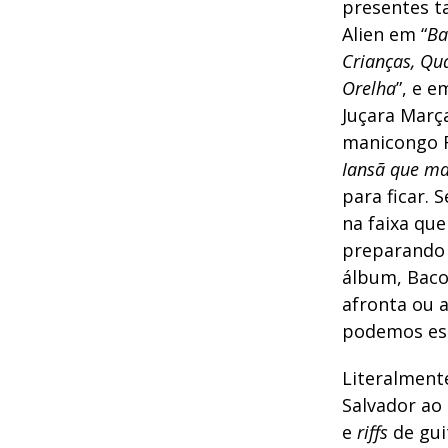
presentes t
Alien em “
Ba
Crianças, Qua
Orelha
”, e 
Juçara Marça
manicongo R
Iansã que m
para ficar. S
na faixa que
preparando 
álbum, Baco
afronta ou 
podemos es
Literalmente
Salvador ao
e
riffs
de gui