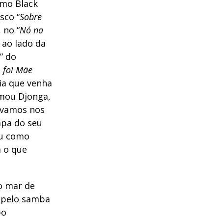
omo Black
sco “
Sobre
, no “
Nó na
e ao lado da
” do
, foi Mãe
ia que venha
imou Djonga,
, vamos nos
capa do seu
ou como
 o que
do mar de
o pelo samba
po