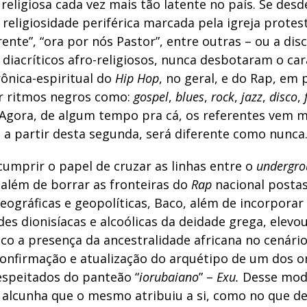
 religiosa cada vez mais tão latente no país. Se des
religiosidade periférica marcada pela igreja protes
ente”, “ora por nós Pastor”, entre outras – ou a dis
diacríticos afro-religiosos, nunca desbotaram o car
rônica-espiritual do
Hip Hop
, no geral, e do Rap, em p
r ritmos negros como:
gospel
,
blues
,
rock
,
jazz
,
disco
,
Agora, de algum tempo pra cá, os referentes vem 
 a partir desta segunda, será diferente como nunca
cumprir o papel de cruzar as linhas entre o
undergr
 além de borrar as fronteiras do
Rap
nacional posta
eográficas e geopolíticas, Baco, além de incorporar
es dionisíacas e alcoólicas da deidade grega, elevo
co a presença da ancestralidade africana no cenári
confirmação e atualização do arquétipo de um dos o
espeitados do panteão “
iorubaiano
” –
Exu.
Desse modo
 alcunha que o mesmo atribuiu a si, como no que de