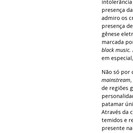
intolerância
presença da 
admiro os cr
presença de 
gênese elet
marcada po
black music.
em especial,
Não só por 
mainstream
,
de regiões g
personalidad
patamar úni
Através da 
temidos e r
presente na