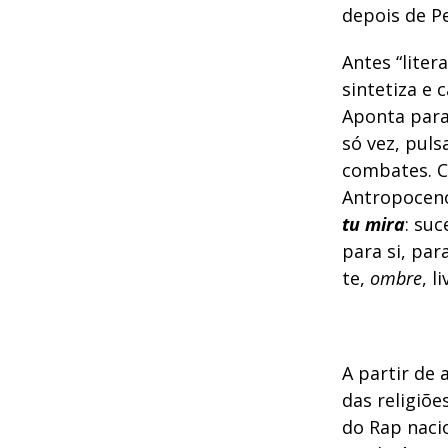
depois de P
Antes “liter
sintetiza e 
Aponta para
só vez, pul
combates. C
Antropoceno.
tu mira
: su
para si, par
te,
ombre
, l
A partir de 
das religiõe
do Rap naci