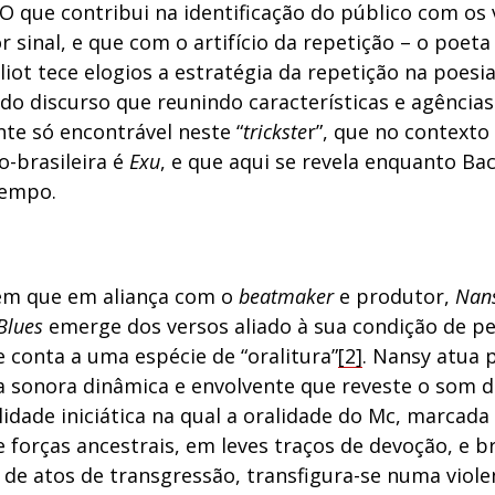
 O que contribui na identificação do público com os
or sinal, e que com o artifício da repetição – o poet
 Eliot tece elogios a estratégia da repetição na poesia
do discurso que reunindo características e agências
te só encontrável neste “
trickste
r”, que no contexto
ro-brasileira é
Exu
, e que aqui se revela enquanto Ba
empo.
em que em aliança com o
beatmaker
e produtor,
Nans
Blues
emerge dos versos aliado à sua condição de p
 conta a uma espécie de “oralitura”
[2]
. Nansy atua 
a sonora dinâmica e envolvente que reveste o som d
dade iniciática na qual a oralidade do Mc, marcada
 forças ancestrais, em leves traços de devoção, e b
 de atos de transgressão, transfigura-se numa viole