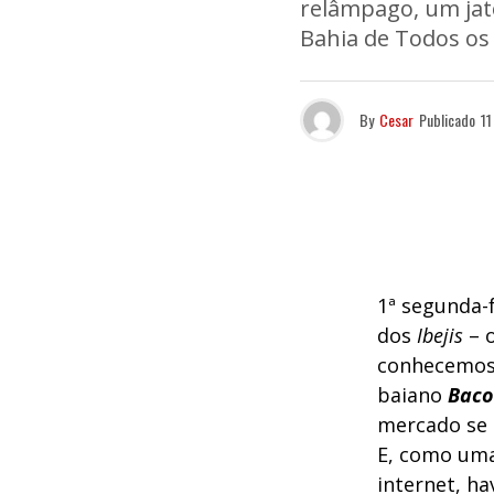
relâmpago, um jato
Bahia de Todos os 
By
Cesar
Publicado
11
1ª segunda-
dos
Ibejis
– 
conhecemos 
baiano
Baco
mercado se 
E, como uma 
internet, h