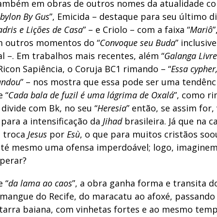
ambém em obras de outros nomes da atualidade c
bylon By Gus
”, Emicida – destaque para seu último di
dris e Lições de Casa
” – e Criolo – com a faixa “
Mariô
”
em outros momentos do “
Convoque seu Buda
” inclusiv
l –. Em trabalhos mais recentes, além “
Galanga Livre
icon Sapiência, o Coruja BC1 rimando – “
Essa cypher
andou
” – nos mostra que essa pode ser uma tendênc
e “
Cada bala de fuzil é uma lágrima de Oxalá
”, como r
 divide com Bk, no seu “
Heresia
” então, se assim for
para a intensificação da
Jihad
brasileira. Já que na 
 troca
Jesus
por
Esù
, o que para muitos cristãos so
até mesmo uma ofensa imperdoável; logo, imaginem
perar?
 “
da lama ao caos
”, a obra ganha forma e transita 
 mangue do Recife, do maracatu ao afoxé, passand
tarra baiana, com vinhetas fortes e ao mesmo tem