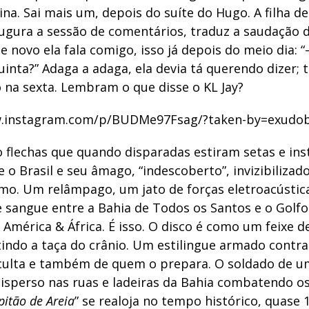
na. Sai mais um, depois do suíte do Hugo. A filha d
augura a sessão de comentários, traduz a saudação 
de novo ela fala comigo, isso já depois do meio dia: “–
quinta?” Adaga a adaga, ela devia tá querendo dizer; 
 na sexta. Lembram o que disse o KL Jay?
w.instagram.com/p/BUDMe97Fsag/?taken-by=exudob
o flechas que quando disparadas estiram setas e in
 o Brasil e seu âmago, “indescoberto”, invizibilizado
mo. Um relâmpago, um jato de forças eletroacústica
e sangue entre a Bahia de Todos os Santos e o Golfo
 América & África. É isso. O disco é como um feixe d
tindo a taça do crânio. Um estilingue armado contra
ulta e também de quem o prepara. O soldado de um
disperso nas ruas e ladeiras da Bahia combatendo os
pitão de Areia
” se realoja no tempo histórico, quase 