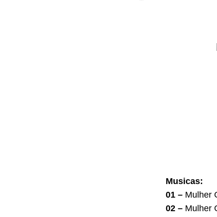
Musicas:
01 –
Mulher G
02 –
Mulher G