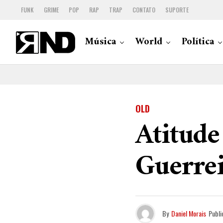
FUNK
GRIME
POP
RAP
TRAP
CONTATO
SUPORTE
Música
World
Política
OLD
Atitud
Guerrei
By
Daniel Morais
Publi