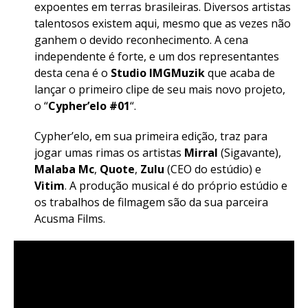
expoentes em terras brasileiras. Diversos artistas
talentosos existem aqui, mesmo que as vezes não
ganhem o devido reconhecimento. A cena
independente é forte, e um dos representantes
desta cena é o
Studio IMGMuzik
que acaba de
lançar o primeiro clipe de seu mais novo projeto,
o “
Cypher’elo #01
“.
Cypher’elo, em sua primeira edição, traz para
jogar umas rimas os artistas
Mirral
(Sigavante),
Malaba Mc
,
Quote
,
Zulu
(CEO do estúdio) e
Vitim
. A produção musical é do próprio estúdio e
os trabalhos de filmagem são da sua parceira
Acusma Films.