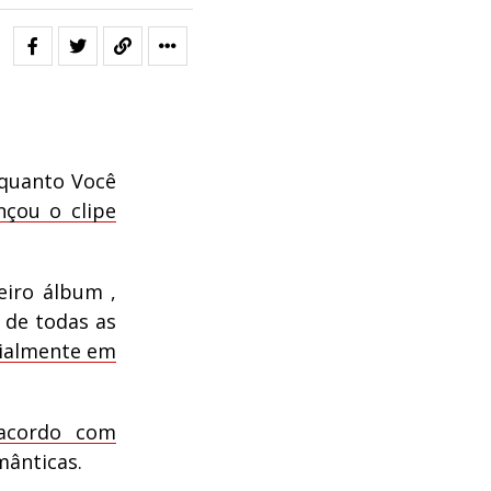
nquanto Você
nçou o clipe
eiro álbum ,
 de todas as
cialmente em
acordo com
mânticas.