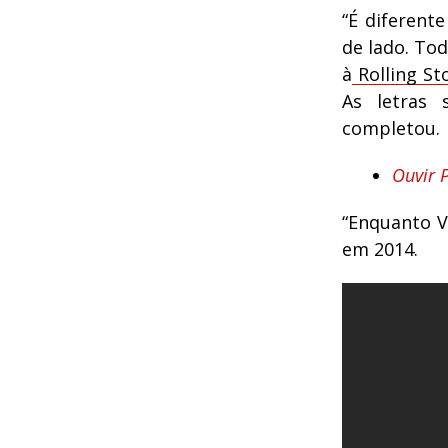
“É diferent
de lado. Tod
à
Rolling St
As letras 
completou.
Ouvir 
“Enquanto V
em 2014.