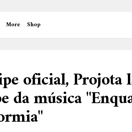
More
Shop
ipe oficial, Projota 
pe da música "Enqu
ormia"