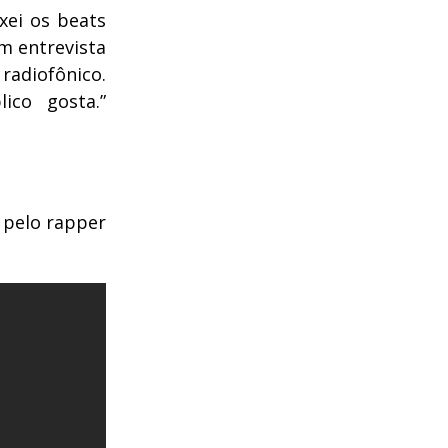
xei os beats
em entrevista
 radiofônico.
ico gosta.”
 pelo rapper