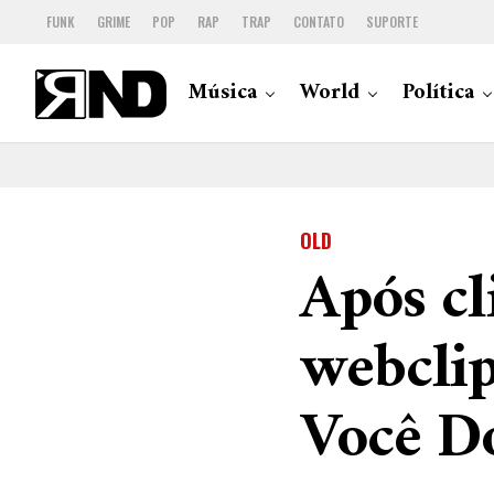
FUNK
GRIME
POP
RAP
TRAP
CONTATO
SUPORTE
Música
World
Política
OLD
Após cl
webcli
Você D