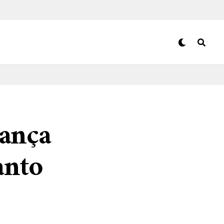
lança
anto