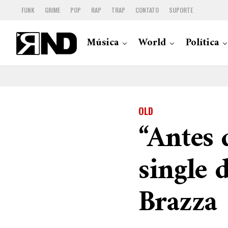
FUNK
GRIME
POP
RAP
TRAP
CONTATO
SUPORTE
Música
World
Política
OLD
“Antes
single 
Brazza