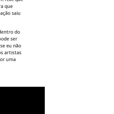
ra que
ação saiu
dentro do
pode ser
 se eu não
s artistas
por uma