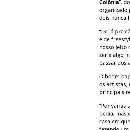
Colônia
”, d
organizado 
dois nunca h
“De lá pra c
e de freesty
nosso jeito
seria algo i
passar dos a
O boom bap,
os artistas
principais r
“Por várias
pedia, mas q
casa em que
fazendo um 