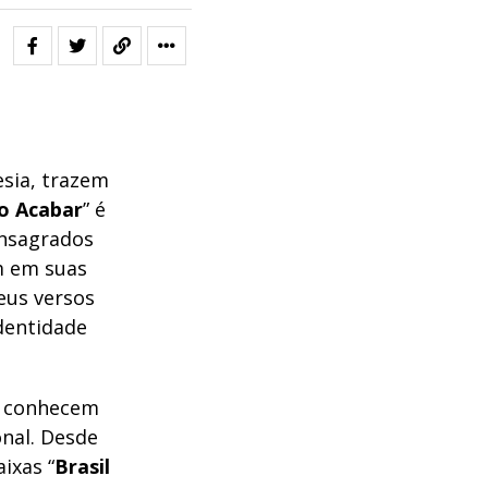
esia, trazem
o Acabar
” é
onsagrados
em em suas
eus versos
identidade
e conhecem
nal. Desde
ixas “
Brasil