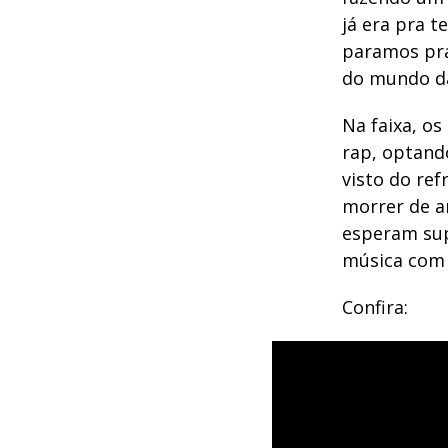
já era pra 
paramos pra
do mundo da
Na faixa, o
rap, optand
visto do ref
morrer de a
esperam sup
música com 
Confira: