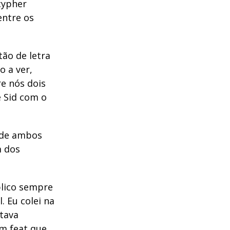
cypher
entre os
tão de letra
o a ver,
e nós dois
e Sid com o
 de ambos
m dos
blico sempre
. Eu colei na
 tava
m feat que