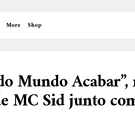
More
Shop
 do Mundo Acabar”,
de MC Sid junto co