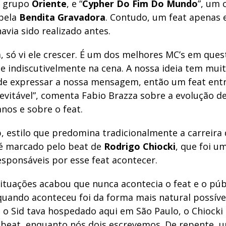
o grupo
Oriente
, e “
Cypher Do Fim Do Mundo
”, um 
pela
Bendita Gravadora
. Contudo, um feat apenas 
avia sido realizado antes.
á, só vi ele crescer. É um dos melhores MC’s em ques
le indiscutivelmente na cena. A nossa ideia tem muit
 de expressar a nossa mensagem, então um feat entr
nevitável”, comenta Fabio Brazza sobre a evolução d
nos e sobre o feat.
 estilo que predomina tradicionalmente a carreira
, é marcado pelo beat de
Rodrigo Chiocki
, que foi u
esponsáveis por esse feat acontecer.
 situações acabou que nunca acontecia o feat e o pú
uando aconteceu foi da forma mais natural possível
 o Sid tava hospedado aqui em São Paulo, o Chiocki
beat, enquanto nós dois escrevemos. De repente, u