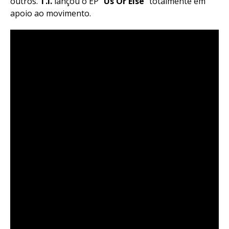
outros.
T.I.
lançou o EP “
Us Or Else
” totalmente em
apoio ao movimento.