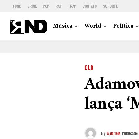
FUNK
GRIME
POP
RAP
TRAP
CONTATO
SUPORTE
Música
World
Política
OLD
Adamov
lança ‘
By
Gabriela
Publicado