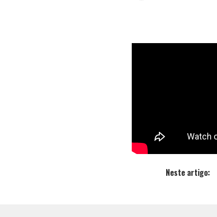
Ontem, 17,
com a parce
Spotify desd
A música t
Adamovich, 
colocaram
conta de Gu
Neste artigo: