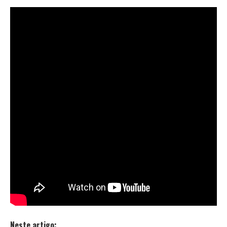
Um dos maiores nomes do hip-hop britânico,
Stefflon
Don
, acaba de lançar a música “Phone Down”, com a
participação de Lil Baby. Ouça e baixe
aqui:
https://umusicbrazil.lnk.to/PhoneDown
.
O videoclipe oficial também já está disponível. Assista
agora:
Em 2018, a cantora lançou “
Pretty Girl
”. Stefflon é
conhecida por seus grandes
hits
“
Hurtin’ Me
” e “Ding-
A-Ling”, além das parcerias de enorme sucesso com
Demi Lovato
e
Jax Jones
em “
Instruction
”.
Ela também participou da música “
Bum Bum Tam
Tam
” de
MC Fiotti
, que conta ainda com os astros
internacionais
J Balvin
,
Future
e
Juan Magan
.
Neste artigo: