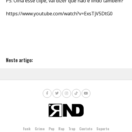
PS: Olha esse clipe, vai dizer que não é lindo também?
https://www.youtube.com/watch?v=ExsTjV5DtG0
Neste artigo:
Funk
Grime
Pop
Rap
Trap
Contato
Suporte