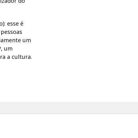
lizador do
): esse é
s pessoas
riamente um
P, um
a a cultura.