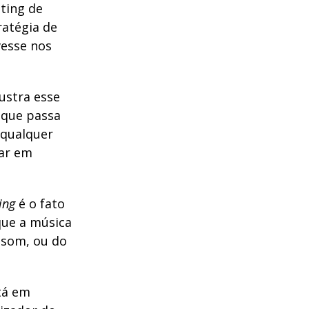
ting de
atégia de
vesse nos
ustra esse
o que passa
 qualquer
gar em
ing
é o fato
que a música
e som, ou do
tá em