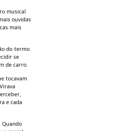
uro musical
 mais ouvidas
icas mais
dão do termo
cidir se
m de carro.
que tocavam
Virava
perceber,
ra e cada
”. Quando