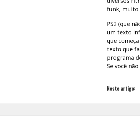
diversos rit
funk, muito 
PS2 (que não
um texto inf
que começar
texto que f
programa de
Se você não
Neste artigo: