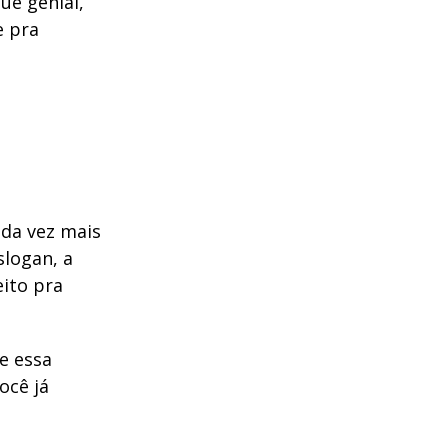
ue genial,
e pra
ada vez mais
logan, a
eito pra
e essa
ocê já