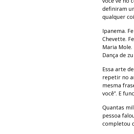
você vê no c
definiram u
qualquer coi
Ipanema. Fei
Chevette. Fe
Maria Mole. 
Dança de zu
Essa arte d
repetir no 
mesma frase,
você”. E fun
Quantas mil
pessoa falo
completou c