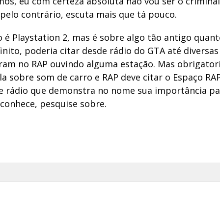
mos, eu com certeza absoluta não vou ser o crimina
pelo contrário, escuta mais que tá pouco.
 é Playstation 2, mas é sobre algo tão antigo quanto
inito, poderia citar desde rádio do GTA até diversa
am no RAP ouvindo alguma estação. Mas obrigato
ala sobre som de carro e RAP deve citar o Espaço RA
 rádio que demonstra no nome sua importância par
 conhece, pesquise sobre.