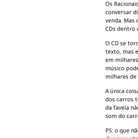
Os Racionai
conversar d
venda. Mas 
CDs dentro 
O CD se tor
texto, mas e
em milhares
músico pode
milhares de
A única coi
dos carros 
da favela nã
som do carr
PS: o que n