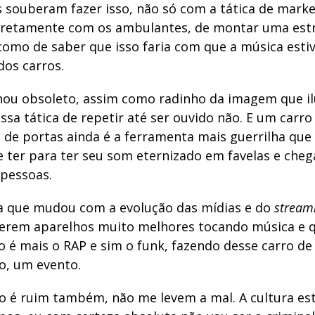
s souberam fazer isso, não só com a tática de marke
iretamente com os ambulantes, de montar uma estr
como de saber que isso faria com que a música esti
dos carros.
nou obsoleto, assim como radinho da imagem que il
ssa tática de repetir até ser ouvido não. E um carr
 de portas ainda é a ferramenta mais guerrilha que
 ter para ter seu som eternizado em favelas e che
 pessoas.
sa que mudou com a evolução das mídias e do
stream
terem aparelhos muito melhores tocando música e 
o é mais o RAP e sim o funk, fazendo desse carro d
o, um evento.
ão é ruim também, não me levem a mal. A cultura es