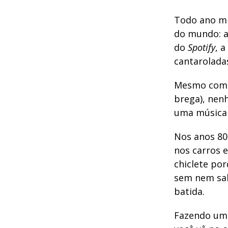
Todo ano mil
do mundo: a
do
Spotify
, a
cantarolada
Mesmo com t
brega), nen
uma música v
Nos anos 80
nos carros 
chiclete po
sem nem sab
batida.
Fazendo um 