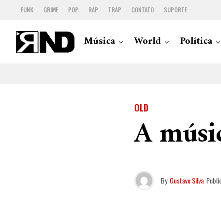
FUNK
GRIME
POP
RAP
TRAP
CONTATO
SUPORTE
Música
World
Política
OLD
A músic
By
Gustavo Silva
Publi