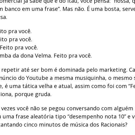
omercial já sabe que é do Itaú, você pensa: “nossa, q
m banco em uma frase”. Mas não. É uma bosta, serv
sa.
to pra você.
ito pra você.
Feito pra você.
mba da dona Velma. Feito pra você.
e repetir até ser bom é dominada pelo marketing. C
anúncio do Youtube a mesma musiquinha, o mesmo s
 é uma tática velha e atual, assim como foi com “F
ciona, porque gruda.
 vezes você não se pegou conversando com alguém 
u uma frase aleatória tipo “desempenho nota 10” e v
antando cinco minutos de música dos Racionais?