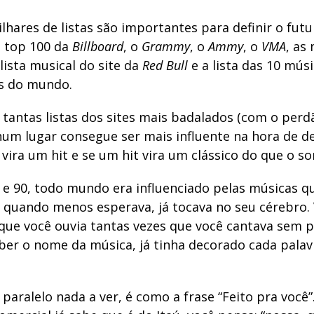
hares de listas são importantes para definir o fut
 top 100 da
Billboard
, o
Grammy
, o
Ammy
, o
VMA
, as
 lista musical do site da
Red Bull
e a lista das 10 mús
s do mundo.
antas listas dos sites mais badalados (com o per
hum lugar consegue ser mais influente na hora de de
ira um hit e se um hit vira um clássico do que o so
 e 90, todo mundo era influenciado pelas músicas 
e quando menos esperava, já tocava no seu cérebro. 
rque você ouvia tantas vezes que você cantava sem 
er o nome da música, já tinha decorado cada palav
paralelo nada a ver, é como a frase “Feito pra você