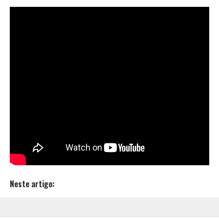
O rapper
MC Caverinha
é unanimidade dentro do hip
hop brasileiro, ele chegou e cativou o seu lugar, não
foi fogo de palha, não foi um hit, não foi apenas um
personagem bonitinho do Instagram, ele mostrou
que é um artista pronto pra conquistar muito mais.
Com a sua música nova, em parceria com o rapper
Dfideliz
, membro da banca
Recayd Mob
; ele
conseguiu conquistar mais uma marca expressiva, a
música “Favelado Também Pode” bateu a marca de um
milhão de visualizações em apenas 24 horas.
Você pode conferir a música aqui:
Neste artigo: