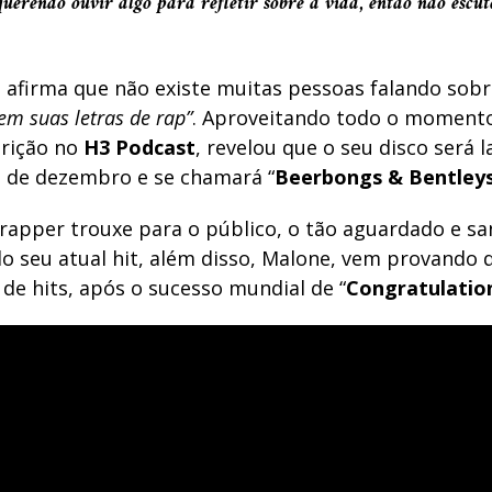
querendo ouvir algo para refletir sobre a vida, então não escut
 afirma que não existe muitas pessoas falando sob
 em suas letras de rap”
. Aproveitando todo o momento
rição no
H3 Podcast
, revelou que o seu disco será 
o de dezembro e se chamará “
Beerbongs & Bentley
 rapper trouxe para o público, o tão aguardado e s
do seu atual hit, além disso, Malone, vem provando 
de hits, após o sucesso mundial de “
Congratulatio