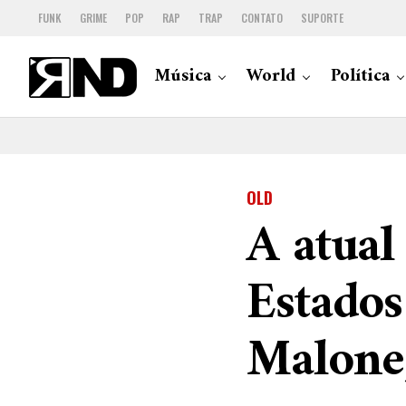
FUNK
GRIME
POP
RAP
TRAP
CONTATO
SUPORTE
Música
World
Política
OLD
A atual
Estados
Malone,