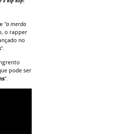
e o hip hop!
re
“a merda
, o rapper
lançado no
s
“.
angrento
que pode ser
ns
“.