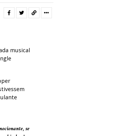
rada musical
ingle
pper
stivessem
mulante
mocionante, se