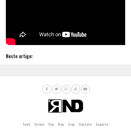
“Passa Nada” chega às principais plataformas de
streaming a partir das 00hs desta terça-feira (30). E
apenas no
YouTube
, já soma cerca de 160 mil
visualizações.
Confira o novo lançamento da 1Kilo.
Neste artigo:
Funk
Grime
Pop
Rap
Trap
Contato
Suporte