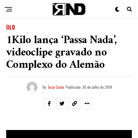
OLD
1Kilo lança ‘Passa Nada’,
videoclipe gravado no
Complexo do Alemão
By
Suzy Costa
Publicado
30 de julho de 2019
Na última sexta-feira (27), a
1Kilo
lançou mais um hit.