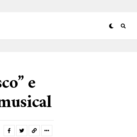
co” e
musical