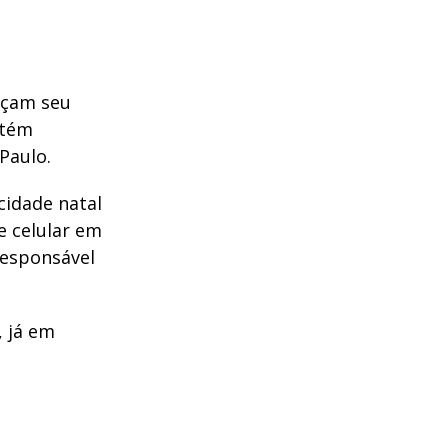
nçam seu
ntém
Paulo.
cidade natal
e celular em
responsável
, já em