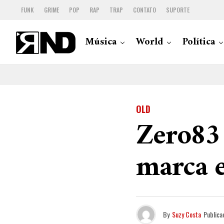
FUNK
GRIME
POP
RAP
TRAP
CONTATO
SUPORTE
Música
World
Política
OLD
Zero83 
marca e
By
Suzy Costa
Publica