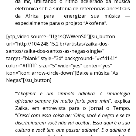
da mc, utilizando o ritmo acelerado da música
eletrônica sob a sintonia de referencias ancestrais
da África para energizar sua música —
especialmente para o projeto “Akofena”.
[ytp_video source=”Ug1sQWWenS0″][su_button
url=”http://104.248.15.2.br/artistas/zaika-dos-
santos/zaika-dos-santos-as-negas-single/”
target=”blank” style=”3d” background=”#cf4141″
color=”#ffffff” size=”5″ wide=”yes” center=”yes”
icon=”icon: arrow-circle-down”]Baixe a música “As
Negas”[/su_button]
“
‘Akofena’ é um símbolo adinkra. A simbologia
africana sempre foi muito forte para mim
”, explica
Zaika, em entrevista para
o Jornal o Tempo
.
“
Cresci com essa coisa de: ‘Olha, você é negra e se te
discriminarem você não vai aceitar. Essa aqui é a sua
cultura e você tem que passar adiante’. E o adinkra é