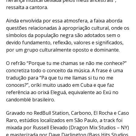
herança musical deixada pelos meus ancestrais”,
ressalta a cantora.
Ainda envolvida por essa atmosfera, a faixa aborda
questões relacionadas à apropriação cultural, onde os
símbolos da população negra são adotados sem o
devido fundamento, reflexão, valores e significados,
por um grupo culturalmente oposto e dominante.
O refrão “Porque tu me chamas se não me conhece?”
concretiza todo o conceito da música. A frase é uma
tradução para “Pa que tu me llamas si tu no me
conoces?”, oríkì muito usado em Cuba e que faz
referência ao orixá Eleguá, equivalente ao Exú no
candomblé brasileiro.
Gravado no RedBull Station, Carbono, El Rocha e Caso
Raro, estúdios localizados em São Paulo, a track foi
mixada por Russell Elevado (Dragon Mix Studios – NY)
e masterizada por Dave Darlington (Bass Hits Studios