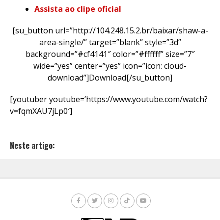
Assista ao clipe oficial
[su_button url=”http://104.248.15.2.br/baixar/shaw-a-
area-single/” target=”blank” style=”3d”
background=”#cf4141″ color=”#ffffff” size=”7″
wide=”yes” center=”yes” icon=”icon: cloud-
download”]Download[/su_button]
[youtuber youtube=’https://www.youtube.com/watch?
v=fqmXAU7jLp0′]
Neste artigo: