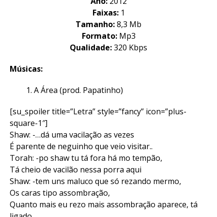
Ano:
2012
Faixas:
1
Tamanho:
8,3 Mb
Formato:
Mp3
Qualidade:
320 Kbps
Músicas:
A Área (prod. Papatinho)
[su_spoiler title=”Letra” style=”fancy” icon=”plus-
square-1″]
Shaw: -…dá uma vacilação as vezes
É parente de neguinho que veio visitar..
Torah: -po shaw tu tá fora há mo tempão,
Tá cheio de vacilão nessa porra aqui
Shaw: -tem uns maluco que só rezando mermo,
Os caras tipo assombração,
Quanto mais eu rezo mais assombração aparece, tá
ligado