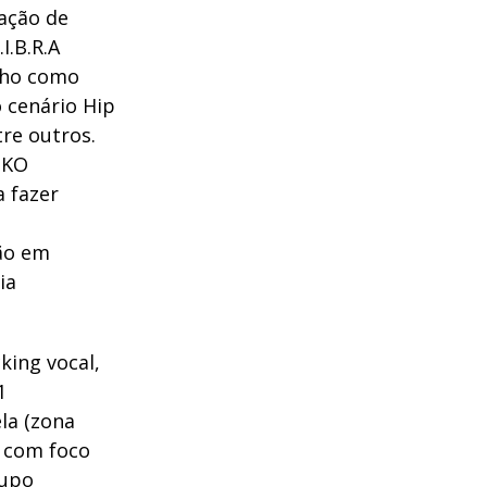
ação de
I.B.R.A
alho como
 cenário Hip
re outros.
OKO
 fazer
tão em
ia
king vocal,
1
la (zona
s com foco
rupo