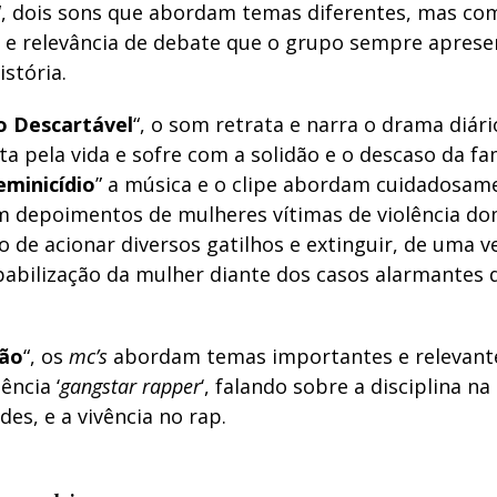
“, dois sons que abordam temas diferentes, mas c
 e relevância de debate que o grupo sempre apres
istória.
o Descartável
“, o som retrata e narra o drama diár
ta pela vida e sofre com a solidão e o descaso da fam
eminicídio
” a música e o clipe abordam cuidadosame
 depoimentos de mulheres vítimas de violência do
o de acionar diversos gatilhos e extinguir, de uma v
pabilização da mulher diante dos casos alarmantes d
são
“, os
mc’s
abordam temas importantes e relevant
ência ‘
gangstar rapper
‘, falando sobre a disciplina n
des, e a vivência no rap.