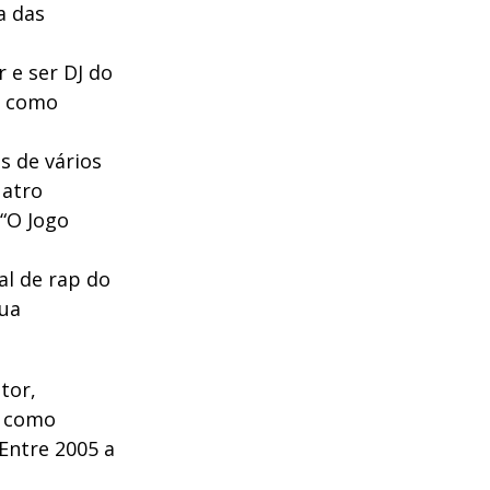
a das
 e ser DJ do
o como
s de vários
uatro
 “O Jogo
al de rap do
sua
tor,
a como
Entre 2005 a