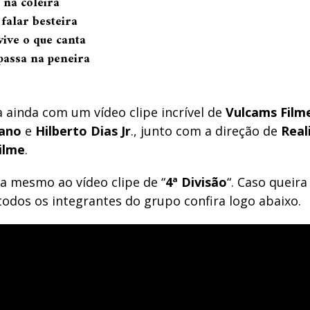
á na coleira
falar besteira
vive o que canta
passa na peneira
 ainda com um vídeo clipe incrível de
Vulcams
Film
iano
e
Hilberto Dias Jr
., junto com a direção de
Real
ilme
.
ra mesmo ao vídeo clipe de “
4ª Divisão
“. Caso queir
todos os integrantes do grupo confira logo abaixo.