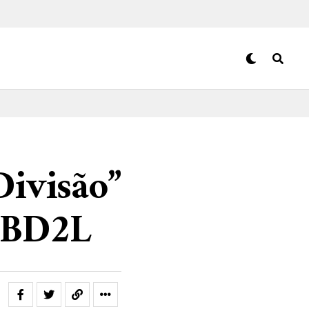
Divisão”
a BD2L