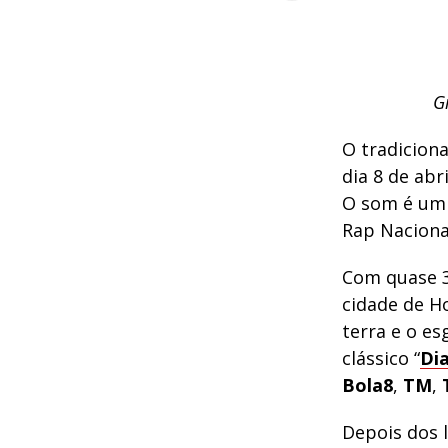
G
O tradiciona
dia 8 de abri
O som é u
Rap Nacional
Com quase 3
cidade de H
terra e o es
clássico “
Dia
Bola8
,
TM
,
Depois dos 