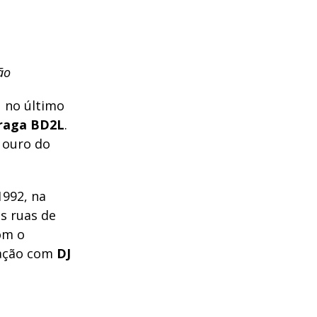
ão
u no último
raga BD2L
.
 ouro do
1992, na
s ruas de
com o
mação com
DJ