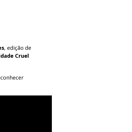
es
, edição de
idade Cruel
a conhecer