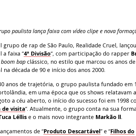
rupo paulista lança faixa com vídeo clipe e nova formaç
l grupo de rap de São Paulo, Realidade Cruel, lanço
l a faixa “
4ª Divisão
“, com participação do rapper
B
m
boom bap
clássico, no estilo que marcou os anos de
 na década de 90 e início dos anos 2000.
0 anos de trajetória, o grupo paulista fundado em 
ortolândia, em uma época que os shows relatavam a
goto a céu aberto, o início do sucesso foi em 1998 
 de visita
“. Atualmente, o grupo conta na sua for
Tuca Léllis
e o mais novo integrante
Markão ll
.
lançamentos de “
Produto Descartável
” e “
Filhos do