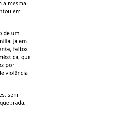
om a mesma
entou em
io de um
ília. Já em
nte, feitos
méstica, que
ez por
e violência
es, sem
a quebrada,