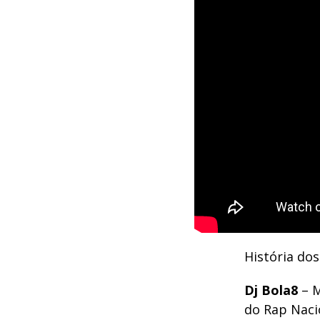
História dos
Dj Bola8
– M
do Rap Nacio