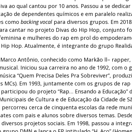
iva ao qual cantou por 10 anos. Passou a se dedicar
itação de dependentes químicos e em paralelo realiz
ões como
backing vocal
para diversos grupos. Em 2018 
ara cantar no projeto Divas do Hip Hop, conjunto 
feminina e mulheres do rap em prol do empoderam
 Hip Hop. Atualmente, é integrante do grupo Realida
Marco Antônio, conhecido como Markão ll– rapper,
usical. Iniciou sua carreira no ano de 1992, com o 
música “Quem Precisa Deles Pra Sobreviver”, produz
ais MCs). Em 1993, juntamente com os grupos de rap
participou do projeto “Rap… Ensando a Educação” 
Municipais de Cultura e de Educação da Cidade de S
o percorreu cerca de cinquenta escolas da rede muni
ates com pais e alunos sobre diversos temas. Desde
diversos projetos sociais. Em 1998, passou a integr
 grupo DMN e lança o EP intitulado “H. Aço” (Home