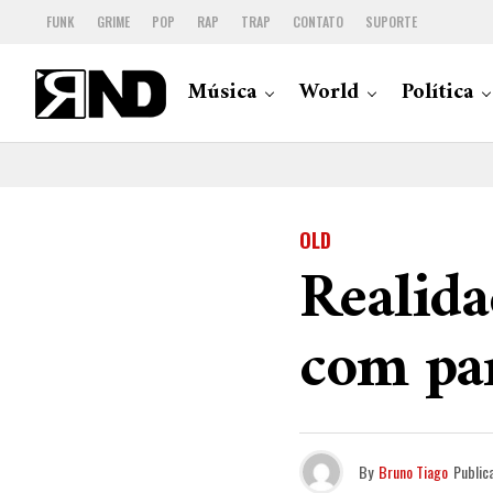
FUNK
GRIME
POP
RAP
TRAP
CONTATO
SUPORTE
Música
World
Política
OLD
Realida
com pa
By
Bruno Tiago
Public