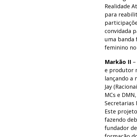
Realidade At
para reabil
participaç
convidada p
uma banda 
feminino no
Markão II
– 
e produtor m
lançando a 
Jay (Racion
MCs e DMN, 
Secretarias 
Este projet
fazendo deb
fundador de 
formação do