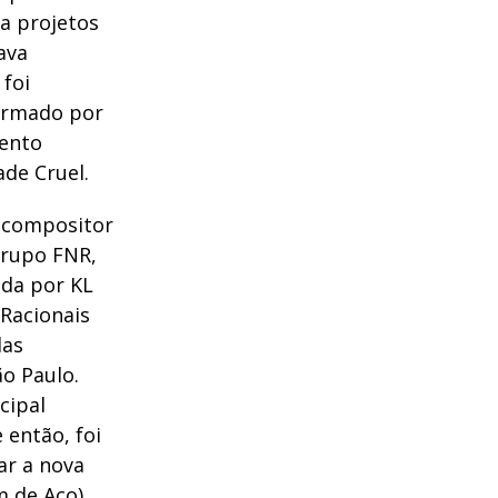
 a projetos
ava
foi
formado por
ento
de Cruel.
 compositor
grupo FNR,
ida por KL
 Racionais
das
ão Paulo.
cipal
 então, foi
ar a nova
m de Aço)