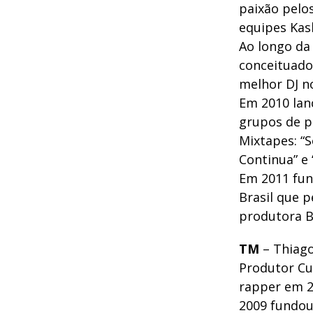
paixão pelos
equipes Kas
Ao longo da
conceituado
melhor DJ n
Em 2010 lan
grupos de p
Mixtapes: “S
Continua” e 
Em 2011 fun
Brasil que p
produtora 
TM
– Thiago
Produtor Cul
rapper em 2
2009 fundou