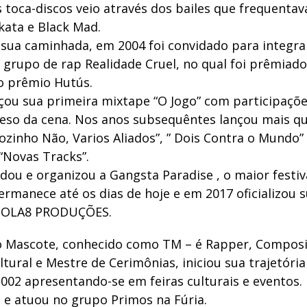
 toca-discos veio através dos bailes que frequentav
kata e Black Mad.
 sua caminhada, em 2004 foi convidado para integrar
 grupo de rap Realidade Cruel, no qual foi prêmiad
o prêmio Hutús.
çou sua primeira mixtape “O Jogo” com participaçõe
eso da cena. Nos anos subsequêntes lançou mais q
ozinho Não, Varios Aliados”, ” Dois Contra o Mundo”
“Novas Tracks”.
dou e organizou a Gangsta Paradise , o maior festiv
ermanece até os dias de hoje e em 2017 oficializou 
BOLA8 PRODUÇÕES.
 Mascote, conhecido como TM – é Rapper, Composi
tural e Mestre de Cerimônias, iniciou sua trajetóri
002 apresentando-se em feiras culturais e eventos. 
 e atuou no grupo Primos na Fúria.