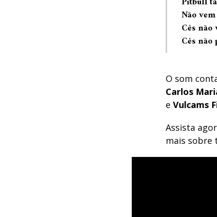
Pitbull t
Não vem 
Cês não 
Cês não 
O som conta
Carlos Mar
e
Vulcams F
Assista ago
mais sobre 