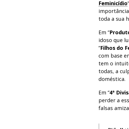
Feminicídio
importância
toda a sua h
Em “
Produt
idoso que lu
“
Filhos do F
com base em
tem o intuit
todas, a cul
doméstica.
Em “
4ª Divi
perder a ess
falsas amiza