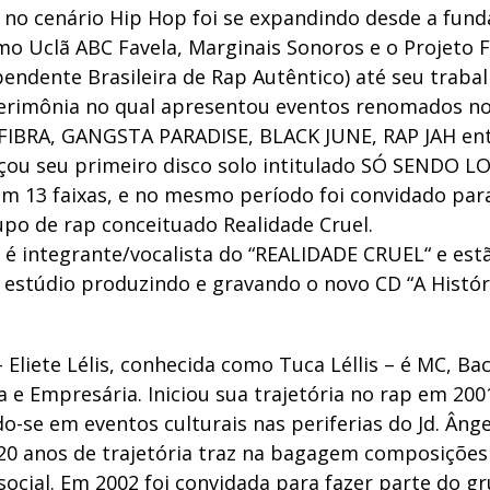
 no cenário Hip Hop foi se expandindo desde a fund
o Uclã ABC Favela, Marginais Sonoros e o Projeto F.
pendente Brasileira de Rap Autêntico) até seu trab
erimônia no qual apresentou eventos renomados no
FIBRA, GANGSTA PARADISE, BLACK JUNE, RAP JAH ent
çou seu primeiro disco solo intitulado SÓ SENDO L
m 13 faixas, e no mesmo período foi convidado para
upo de rap conceituado Realidade Cruel.
 é integrante/vocalista do “REALIDADE CRUEL“ e es
 estúdio produzindo e gravando o novo CD “A Histór
 Eliete Lélis, conhecida como Tuca Léllis – é MC, Bac
 e Empresária. Iniciou sua trajetória no rap em 200
-se em eventos culturais nas periferias do Jd. Ânge
m 20 anos de trajetória traz na bagagem composiçõe
social. Em 2002 foi convidada para fazer parte do g