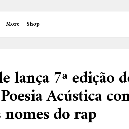
More
Shop
e lança 7ª edição d
 Poesia Acústica co
s nomes do rap