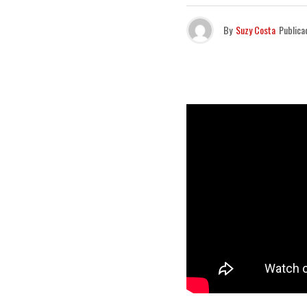
By
Suzy Costa
Publica
O
Poesia Ac
lançou nesta
vez, o musi
Hariel, Chr
Batizada de
trechos da 
audiovisual 
Confira o cl