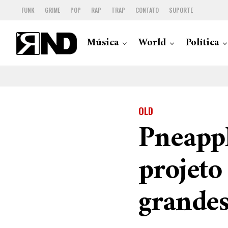
FUNK
GRIME
POP
RAP
TRAP
CONTATO
SUPORTE
Música
World
Política
OLD
Pneappl
projeto
grande