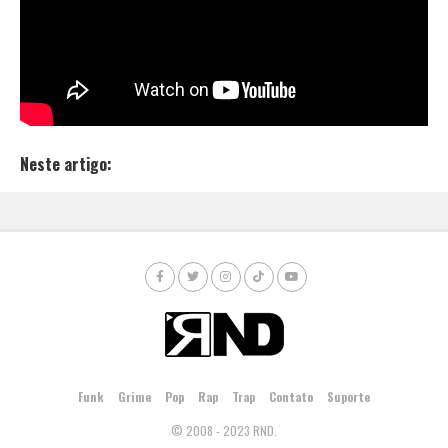
horas, “Gasolina e Fogo” já acumula mais de 180 mil
visualizações no YouTube.
Confira o lançamento de Menestrel, Cynthia Luz e
Luccas Carlos, dropado no canal da Pineapple.
Neste artigo:
Funk
Grime
Pop
Rap
Trap
Contato
Suporte
© 2008 - 2023 RND.