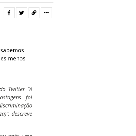
e sabemos
sses menos
do Twitter “
A
stagens foi
discriminação
za)”, descreve