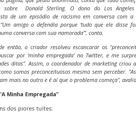
da página, que pediu anonimato, conta que tudo come
o sobre Donald Sterling. O dono do Los Angeles 
ista de um episódio de racismo em conversa com a
. “Um amigo o defendia porque ‘tudo que ele disse f
 numa conversa com sua namorada’”, conta.
de então, o criador resolveu escancarar os “preconceit
 buscar por ‘minha empregada’ no Twitter, e me surp
ades ditas”. Assim, o coordenador de marketing criou 
como somos preconceituosos mesmo sem perceber. “As
am mais no outro e é aí que o problema começa”, avalia
l “A Minha Empregada”
ns dos piores tuítes: