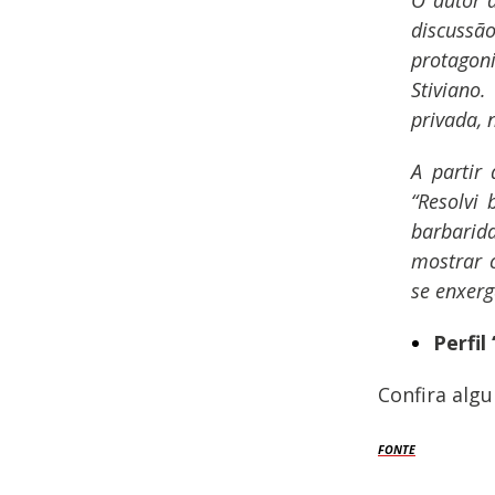
O autor 
discussã
protagon
Stiviano
privada,
A partir 
“Resolvi
barbarid
mostrar 
se enxerg
Perfi
Confira algu
FONTE