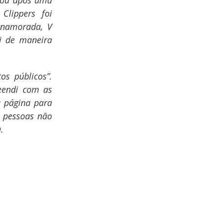
çou após uma
Clippers foi
 namorada, V
oi de maneira
os públicos”.
reendi com as
a página para
 pessoas não
.