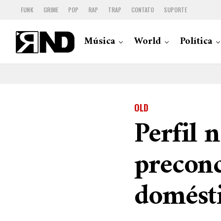
FUNK
GRIME
POP
RAP
TRAP
CONTATO
SUPORTE
Música
World
Política
OLD
Perfil 
preconc
domést