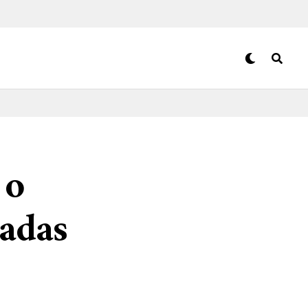
 o
adas