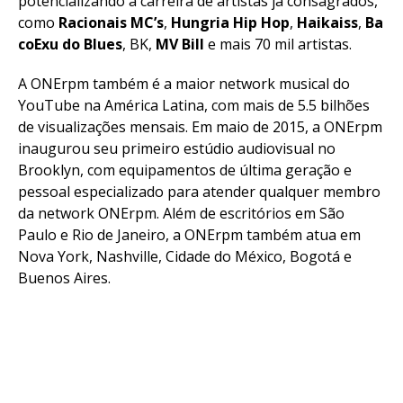
potencializando a carreira de artistas já consagrados,
como
Racionais
MC’s
,
Hungria
Hip
Hop
,
Haikaiss
,
Ba
co
Exu
do
Blues
, BK,
MV
Bill
e mais 70 mil artistas.
A ONErpm também é a maior network musical do
YouTube na América Latina, com mais de 5.5 bilhões
de visualizações mensais. Em maio de 2015, a ONErpm
inaugurou seu primeiro estúdio audiovisual no
Brooklyn, com equipamentos de última geração e
pessoal especializado para atender qualquer membro
da network ONErpm. Além de escritórios em São
Paulo e Rio de Janeiro, a ONErpm também atua em
Nova York, Nashville, Cidade do México, Bogotá e
Buenos Aires.