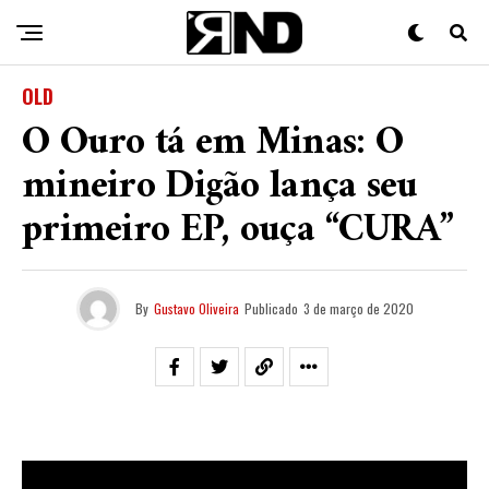
OLD
O Ouro tá em Minas: O
mineiro Digão lança seu
primeiro EP, ouça “CURA”
By
Gustavo Oliveira
Publicado
3 de março de 2020
Cada vez mais o estado de
Minas Gerais
vem se