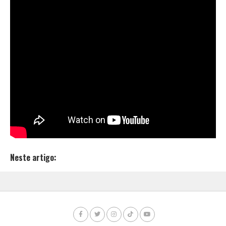
Em seus 11 minutos de duração “
Cura
” conversa
sobre desilusões, autoconfiança e enaltecimento,
numa jornada em busca de sentido que só se
encontra por meio da arte. Como um bom time
entrosado, Digão e Jeff produzem com naturalidade,
pois a caminhada dos dois é de longa data, quando
participaram do grupo de rap Ervas de Jah, em 2009.
Então confira “
Cura
“, disponível em todas as
plataformas digitais:
Neste artigo: