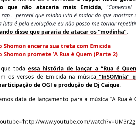
to que não atacaria mais Emicida
,
“
Conversei
 rap… percebi que minha luta é maior do que mostra
 luta é pela evolução,e eu não posso me tornar repetiti
ando disse que pararia de atacar os “modinha”
.
o Shomon encerra sua treta com Emicida
o Shomon promete ‘A Rua é Quem (Parte 2)
 que toda
essa história de lançar a “Rua é Que
m os versos de Emicida na música
“InSOMnia” 
articipação de OGI e produção de Dj Caique
.
emos data de lançamento para a música “A Rua é
youtube=’http://www.youtube.com/watch?v=UM3r2gq