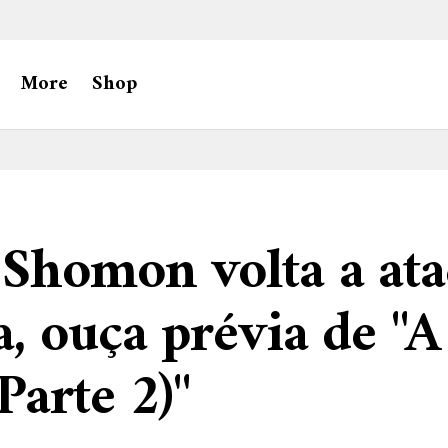
More
Shop
Shomon volta a ata
, ouça prévia de "A
arte 2)"