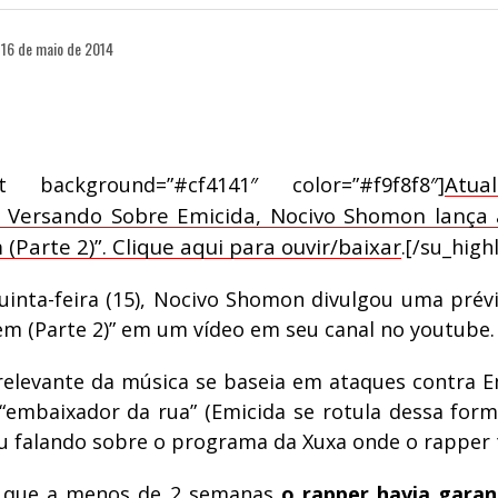
16 de maio de 2014
Atua
ght background=”#cf4141″ color=”#f9f8f8″]
: Versando Sobre Emicida, Nocivo Shomon lança 
(Parte 2)”. Clique aqui para ouvir/baixar
.[/su_high
uinta-feira (15), Nocivo Shomon divulgou uma prév
em (Parte 2)” em um vídeo em seu canal no youtube.
elevante da música se baseia em ataques contra E
 “embaixador da rua” (Emicida se rotula dessa for
 ou falando sobre o programa da Xuxa onde o rapper
é que a menos de 2 semanas
o rapper havia gara