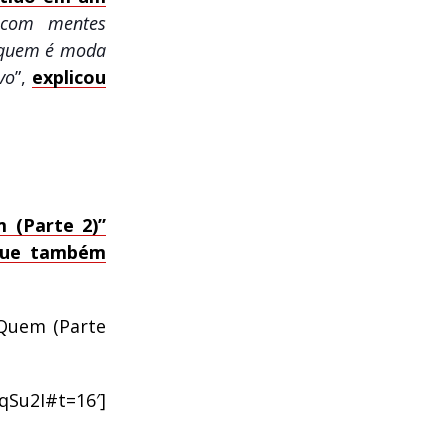
 com mentes
r quem é moda
vo
”,
explicou
m (Parte 2)”
que também
 Quem (Parte
Su2I#t=16′]