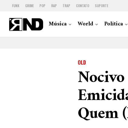
FUNK
GRIME
POP
RAP
TRAP
CONTATO
SUPORTE
Música
World
Política
OLD
Nocivo 
Emicida
Quem (P