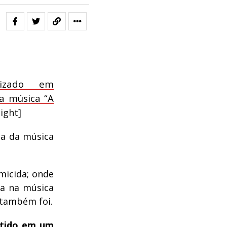
lizado em
a música “A
light]
ia da música
micida; onde
ma na música
 também foi.
ntido em um