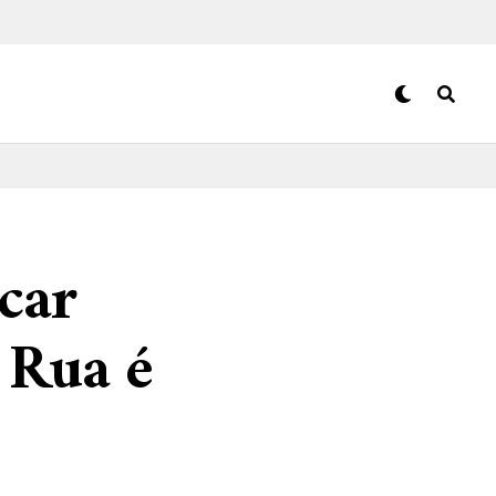
car
 Rua é