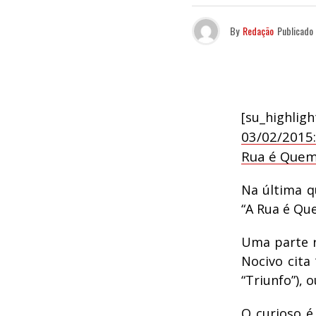
By
Redação
Publicado
[su_highli
03/02/2015
Rua é Quem 
Na última q
“A Rua é Qu
Uma parte r
Nocivo cita
“Triunfo”),
O curioso 