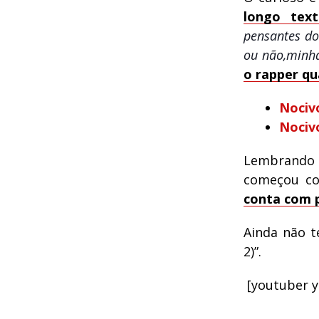
longo tex
pensantes do
ou não,minha
o rapper qu
Nociv
Nociv
Lembrando
começou co
conta com p
Ainda não t
2)”.
[youtuber 