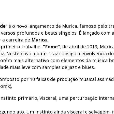
ede
” é o novo lançamento de Murica, famoso pelo tr
 versos profundos e beats singelos. É lançado com 
ar a carreira de
Murica
.
 primeiro trabalho,
“Fome”
, de abril de 2019, Muri
z. Neste novo álbum, traz consigo a envolvência 
rém mais alternativo com elementos da música bra
ade mais leve com samples de jazz e blues.
omposto por 10 faixas de produção musical assina
omk).
instinto primário, visceral, uma perturbação intern
egundo ato. Um instinto ainda visceral e selvagem,