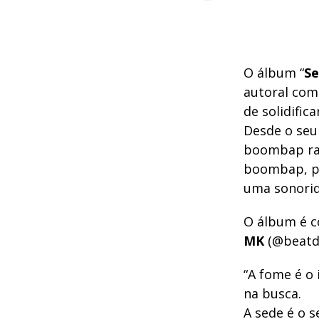
O álbum “
S
autoral com
de solidific
Desde o seu
boombap rai
boombap, po
uma sonorid
O álbum é c
MK
(@beatd
“A fome é o 
na busca.
A sede é o s