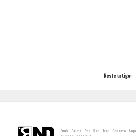
Neste artigo:
Funk
Grime
Pop
Rap
Trap
Contato
Sup