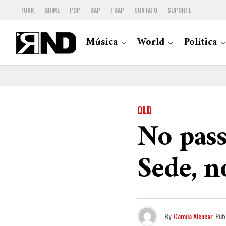
FUNK
GRIME
POP
RAP
TRAP
CONTATO
SUPORTE
Música
World
Política
OLD
No pass
Sede, n
By
Camila Alencar
Pub