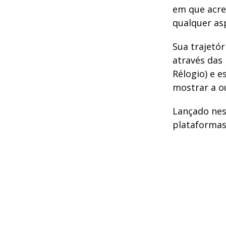
em que acr
qualquer asp
Sua trajetó
através das 
Rélogio) e 
mostrar a o
Lançado nest
plataformas 