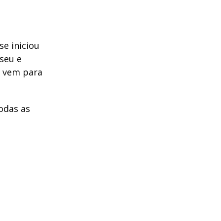
e iniciou
useu e
o vem para
odas as