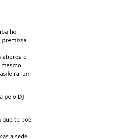
abalho
a premissa
ca aborda o
do mesmo
sileira, em
da pelo
DJ
a que te põe
 mas a sede