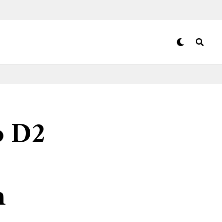
o D2
n