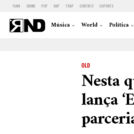
FUNK
GRIME
POP
RAP
TRAP
CONTATO
SUPORTE
Música
World
Política
OLD
Nesta q
lança ‘
parceri