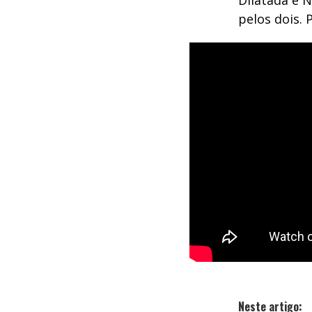
Dilatada e N
pelos dois. 
Neste artigo: