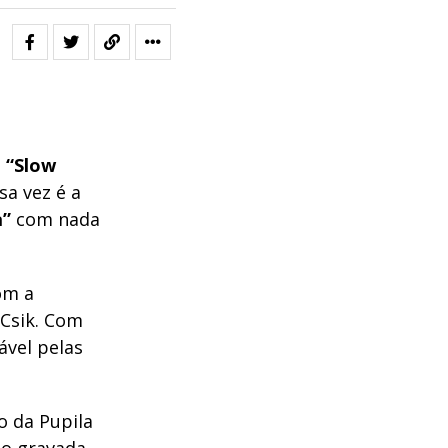
o
“Slow
a vez é a
a”
com nada
om a
 Csik. Com
ável pelas
o da Pupila