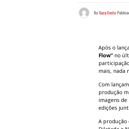
By
Suzy Costa
Publica
Após o lanç
Flow”
no últ
participaçã
mais, nada 
Com lançamen
produção mus
imagens de 
edições jun
A produção 