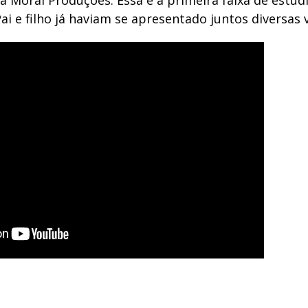
a Moral Produções. Essa é a primeira faixa de estúd
Pai e filho já haviam se apresentado juntos diversas 