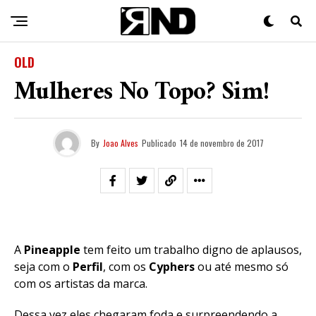
OLD
Mulheres No Topo? Sim!
By
Joao Alves
Publicado
14 de novembro de 2017
A
Pineapple
tem feito um trabalho digno de aplausos,
seja com o
Perfil
, com os
Cyphers
ou até mesmo só
com os artistas da marca.
Dessa vez eles chegaram foda e surpreendendo a