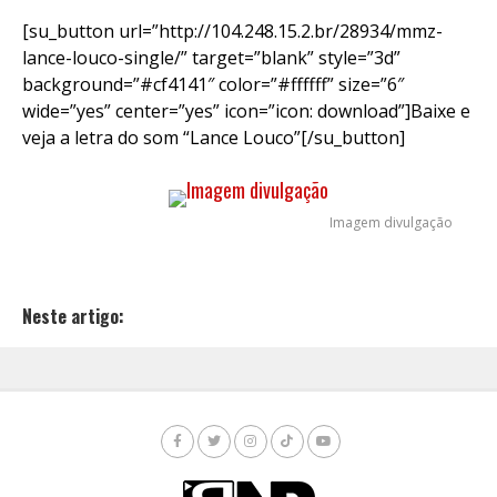
[su_button url=”http://104.248.15.2.br/28934/mmz-
lance-louco-single/” target=”blank” style=”3d”
background=”#cf4141″ color=”#ffffff” size=”6″
wide=”yes” center=”yes” icon=”icon: download”]Baixe e
veja a letra do som “Lance Louco”[/su_button]
Imagem divulgação
Neste artigo: