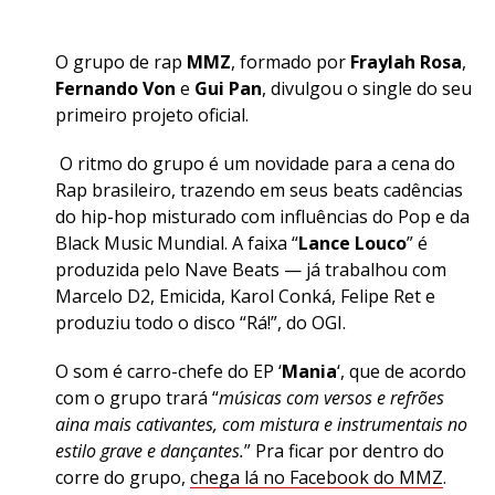
O grupo de rap
MMZ
, formado por
Fraylah Rosa
,
Fernando Von
e
Gui Pan
, divulgou o single do seu
primeiro projeto oficial.
O ritmo do grupo é um novidade para a cena do
Rap brasileiro, trazendo em seus beats cadências
do hip-hop misturado com influências do Pop e da
Black Music Mundial. A faixa “
Lance Louco
” é
produzida pelo Nave Beats — já trabalhou com
Marcelo D2, Emicida, Karol Conká, Felipe Ret e
produziu todo o disco “Rá!”, do OGI.
O som é carro-chefe do EP ‘
Mania
‘, que de acordo
com o grupo trará “
músicas com versos e refrões
aina mais cativantes, com mistura e instrumentais no
estilo grave e dançantes.
” Pra ficar por dentro do
corre do grupo,
chega lá no Facebook do MMZ
.