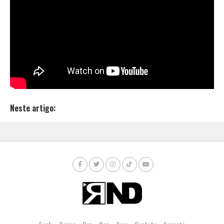
rapper.
A produção da música “Barras”, cartão de visita da
mixtape, teve a parceria com o produtor e
MC baiano
Kalibre M
C. A arte do lyric vídeo ficou por conta de
Eddy Azuos
e pode ser conferida no canal do
YouTube de Lukas Kintê.
Neste artigo: