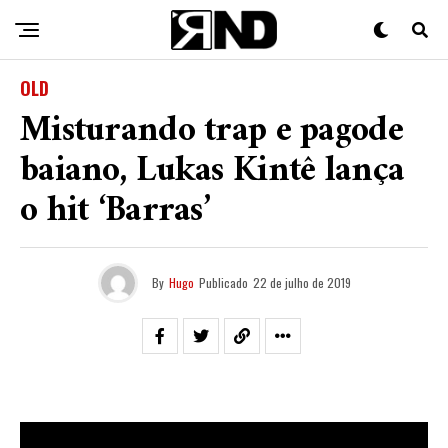
OLD
Misturando trap e pagode
baiano, Lukas Kintê lança
o hit ‘Barras’
By
Hugo
Publicado
22 de julho de 2019
O rapper
Lukas Kintê
lançou nas plataformas digitais