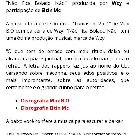
“Não Fica Bolado Não”, produzida por
Wzy
e
participação de
Eltin Mc
,
A música fará parte do disco “Fumasom Vol.1” de Max
B.O com parceria de Wzy, “Não Fica Bolado Não” tem
uma ótima produção musical, marca de Wzy.
“O que tem de errado com meu ritual, deixa eu
alcançar a paz espiritual, não fica bolado não”, canta o
refrão. A letra dos rappers faz jus ao nome do CD,
versando sobre maconha, seus lados positivos, e o
mais improntante, sobre as autoridades, que
certamente é o grande cunho para o refrão.
Discografia Max B.O
Discografia Eltin Mc
A baixo você confere a música para escutar e baixar .
[su_button url=”http://104.248.15.2.br/artistas/max-b-