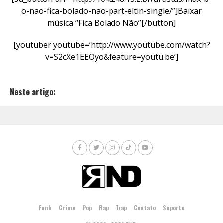
o-nao-fica-bolado-nao-part-eltin-single/”]Baixar
música “Fica Bolado Não”[/button]
[youtuber youtube=’http://www.youtube.com/watch?
v=S2cXe1EEOyo&feature=youtu.be’]
Neste artigo:
Funk
Grime
Pop
Rap
Trap
Contato
Suporte