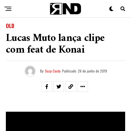
OLD
Lucas Muto lança clipe
com feat de Konai
By
Suzy Costa
Publicado
26 de junho de 2019
Nesta quarta feira (26), o rapper
Lucas Muto
lançou o
clipe da música “
Sente e Se Entende
” em parceria
com
Konai
, com a produção musical por conta de