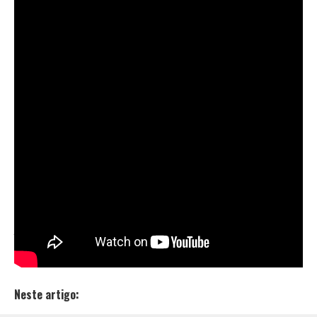
Rocco
. As imagens se passam pelas ruas de São
Paulo, enquanto a letra fala de um casal em conflito.
Com mais de 1,7 milhões de visualizações no
YouTube, Lucas Muto é o autor de hits como
“
Saudade de Nós
“, “
Nosso Fim
” e do EP “
Amores &
Mágicos
“. Com o propósito de usar os próprios
sentimentos em suas letra, o jovem começou sua
trajetória na música em 2013, com apenas 12 anos.
Dono do sucesso “
Te Vi na Rua Ontem
“,
Konai
recentemente acumulou mais de 1 milhão de inscritos
em seu canal no YouTube e com apenas 17 anos, o
jovem já gravou parcerias com Diana Lima, DaPaz,
Gabrá, GaiaTakanashi e Cynthia Luz.
Neste artigo: