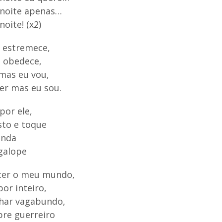
 noite apenas…
noite! (x2)
r estremece,
 obedece,
 mas eu vou,
er mas eu sou.
por ele,
sto e toque
inda
 galope
cer o meu mundo,
or inteiro,
har vagabundo,
bre guerreiro