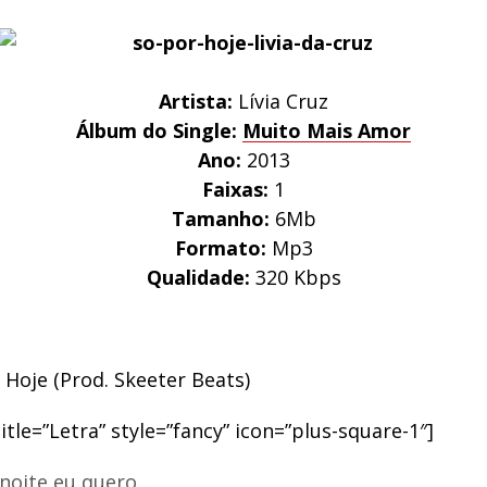
Artista:
Lívia Cruz
Álbum do Single:
Muito Mais Amor
Ano:
2013
Faixas:
1
Tamanho:
6Mb
Formato:
Mp3
Qualidade:
320 Kbps
 Hoje (Prod. Skeeter Beats)
title=”Letra” style=”fancy” icon=”plus-square-1″]
 noite eu quero…