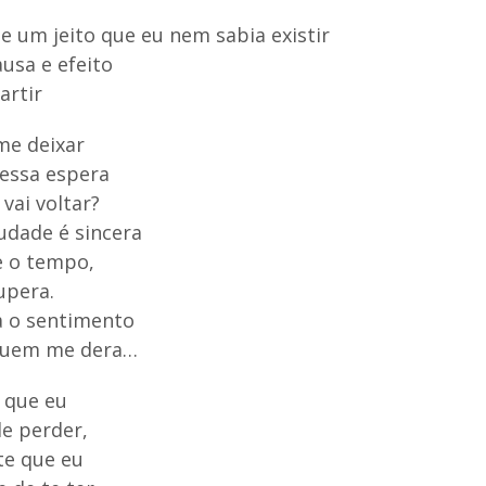
e um jeito que eu nem sabia existir
usa e efeito
partir
me deixar
essa espera
 vai voltar?
udade é sincera
e o tempo,
upera.
a o sentimento
Quem me dera…
e que eu
e perder,
te que eu