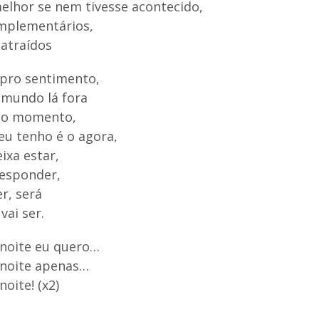
elhor se nem tivesse acontecido,
mplementários,
atraídos
pro sentimento,
 mundo lá fora
o o momento,
eu tenho é o agora,
ixa estar,
responder,
er, será
vai ser.
 noite eu quero…
 noite apenas…
noite! (x2)
]