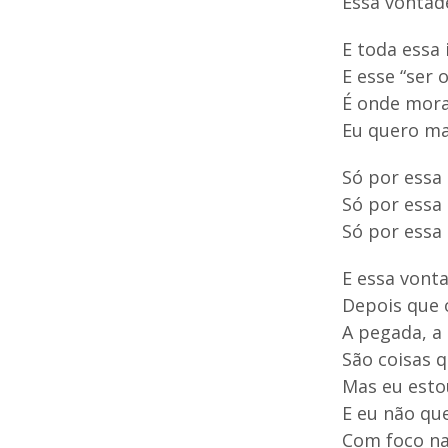
Essa vontade
E toda essa 
E esse “ser 
É onde mora
Eu quero mai
Só por essa
Só por essa
Só por essa 
E essa vonta
Depois que 
A pegada, a
São coisas 
Mas eu esto
E eu não qu
Com foco na