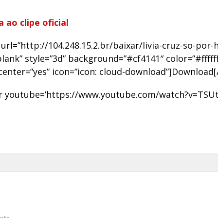
a ao clipe oficial
url=”http://104.248.15.2.br/baixar/livia-cruz-so-por-h
lank” style=”3d” background=”#cf4141″ color=”#ffffff
center=”yes” icon=”icon: cloud-download”]Download
r youtube=’https://www.youtube.com/watch?v=TSUt
orte