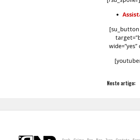
Assist
[su_button 
target=”b
wide=”yes” 
[youtube
Neste artigo:
Funk
Grime
Pop
Rap
Trap
Contato
Sup