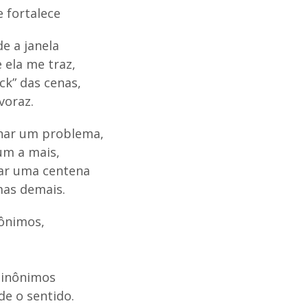
e fortalece
de a janela
 ela me traz,
ck” das cenas,
voraz.
rnar um problema,
um a mais,
ar uma centena
as demais.
ônimos,
sinônimos
de o sentido.