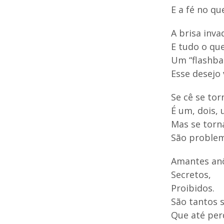
E a fé no qu
A brisa inva
E tudo o que
Um “flashba
Esse desejo 
Se cê se to
É um, dois, 
Mas se torn
São problem
Amantes an
Secretos,
Proibidos.
São tantos 
Que até per