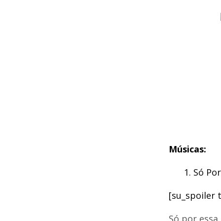
Músicas:
Só Por
[su_spoiler 
Só por essa