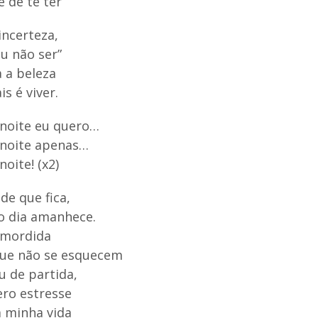
 de te ter
incerteza,
ou não ser”
 a beleza
s é viver.
 noite eu quero…
 noite apenas…
noite! (x2)
de que fica,
o dia amanhece.
 mordida
que não se esquecem
u de partida,
ero estresse
 minha vida