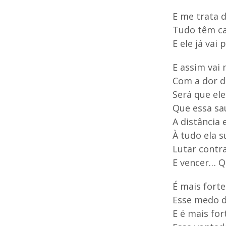
E me trata d
Tudo têm ca
E ele já vai 
E assim vai 
Com a dor d
Será que ele
Que essa sa
A distância 
À tudo ela s
Lutar contr
E vencer… 
É mais fort
Esse medo d
E é mais for