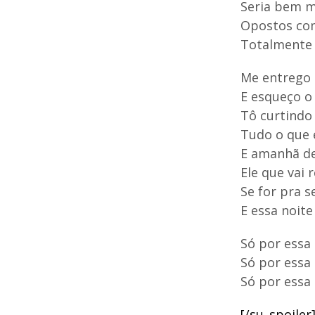
Seria bem m
Opostos co
Totalmente 
Me entrego 
E esqueço o
Tô curtind
Tudo o que 
E amanhã de
Ele que vai 
Se for pra s
E essa noite 
Só por essa
Só por essa
Só por essa 
[/su_spoiler