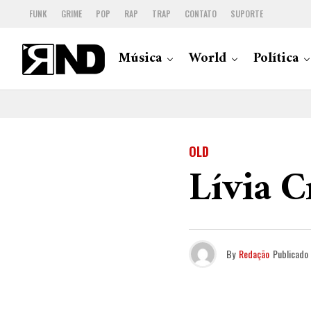
FUNK
GRIME
POP
RAP
TRAP
CONTATO
SUPORTE
Música
World
Política
OLD
Lívia C
By
Redação
Publicado