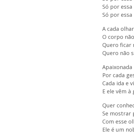
Só por essa
Só por essa 
A cada olha
O corpo não
Quero ficar
Quero não s
Apaixonada 
Por cada ge
Cada ida e v
E ele vêm à
Quer conhe
Se mostrar p
Com esse ol
Ele é um no