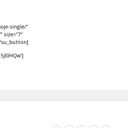
oje-single/”
” size=”7″
[/su_button]
5jl0HQw’]