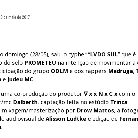
9 de maio de 2017
o domingo (28/05), saiu o cypher “
LVDO SUL
” que é
o do selo
PROMETEU
na intenção de movimentar a c
ticipação do grupo
ODLM
e dos rappers
Madruga
,
T
h
e
Judeu MC
.
é uma co-produção do produtor
∇ x x N x C x
com o
r/mc
Dalberth
, captação feita no estúdio
Trinca
,
mixagem/masterização por
Drow Mattos
,
a fotogr
do audiovisual de
Alisson Ludtke
e edição de
Ferna
h
.