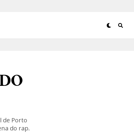
VDO
l de Porto
ena do rap.