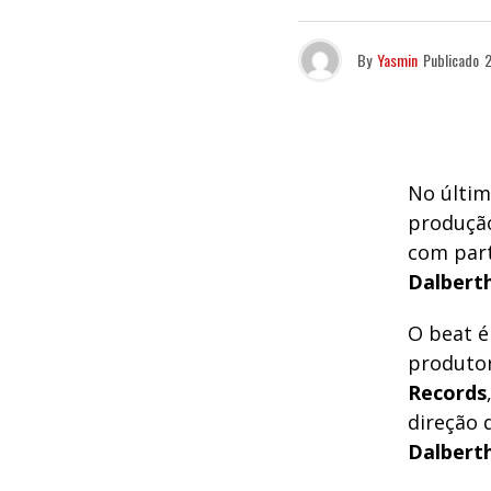
By
Yasmin
Publicado
2
No últim
produçã
com par
Dalbert
O beat 
produto
Records
direção 
Dalbert