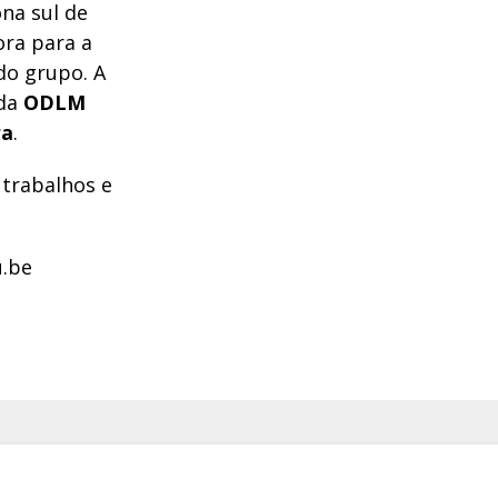
ona sul de
ora para a
do grupo. A
 da
ODLM
ra
.
trabalhos e
.be