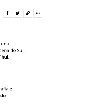
 uma
ena do Sul,
hui
,
afia e
ndo