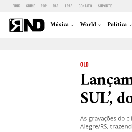
FUNK
GRIME
POP
RAP
TRAP
CONTATO
SUPORTE
Música
World
Política
OLD
Lançam
SUL’, d
As gravações do cl
Alegre/RS, trazend