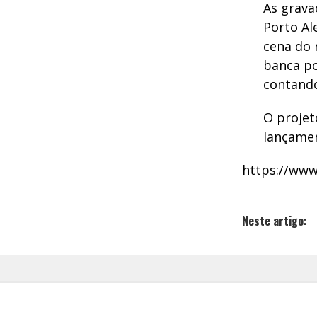
As grava
Porto Al
cena do 
banca po
contand
O projet
lançamen
https://ww
Neste artigo: