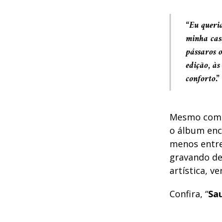
“Eu queri
minha cas
pássaros 
edição, às
conforto.”
Mesmo com a
o álbum enc
menos entre
gravando de
artística, ve
Confira, “
Sa