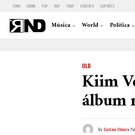
FUNK
GRIME
POP
RAP
TRAP
CONTATO
SUPORTE
Música
World
Política
OLD
Kiim V
álbum n
By
Gustavo Oliveira
Pu