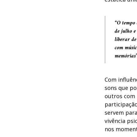
“
O tempo 
de julho e
liberar d
com música
memórias
Com influên
sons que po
outros com
participaçã
servem para
vivência psi
nos momento