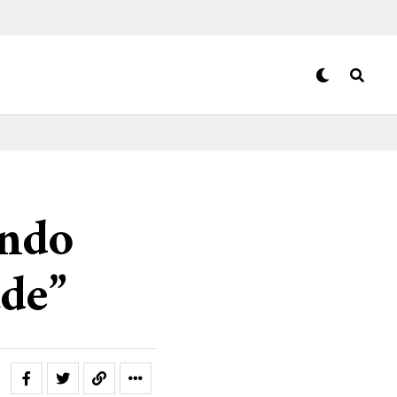
undo
de”