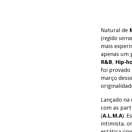
Natural de
M
(
região serra
mais experi
apenas um g
R&B
,
Hip-h
foi provado 
março desse
originalidad
Lançado na ú
com as part
(
A.L.M.A
). 
intimista, 
estática úni