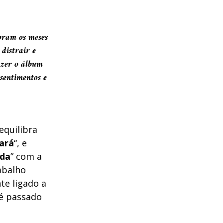
oram os meses
distrair e
azer o álbum
sentimentos e
equilibra
cará
“, e
da
” com a
abalho
te ligado a
 é passado