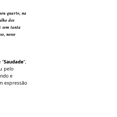
eu quarto, na
ulho dos
z sem tanta
so, nesse
 “
Saudade
“,
u pelo
ndo e
em expressão