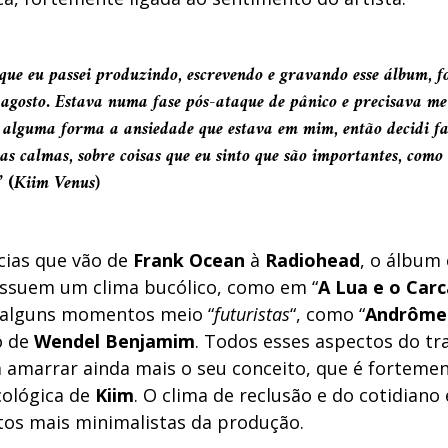
que eu passei produzindo, escrevendo e gravando esse álbum, f
 agosto. Estava numa fase pós-ataque de pânico e precisava me 
e alguma forma a ansiedade que estava em mim, então decidi f
s calmas, sobre coisas que eu sinto que são importantes, como 
” (
Kiim Venus)
cias que vão de
Frank Ocean
à
Radiohead
, o álbum 
ssuem um clima bucólico, como em “
A Lua e o Car
 alguns momentos meio “
futuristas
“, como “
Andrôme
o de
Wendel Benjamim
. Todos esses aspectos do tr
 amarrar ainda mais o seu conceito, que é fortemen
cológica de
Kiim
. O clima de reclusão e do cotidiano
s mais minimalistas da produção.