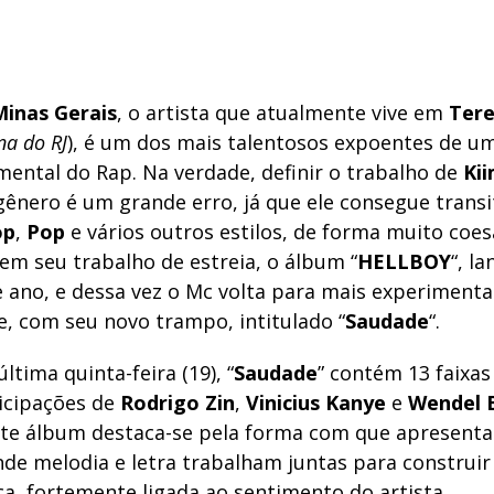
inas Gerais
, o artista que atualmente vive em
Tere
na do RJ
), é um dos mais talentosos expoentes de u
mental do Rap. Na verdade, definir o trabalho de
Ki
ênero é um grande erro, já que ele consegue transi
op
,
Pop
e vários outros estilos, de forma muito coes
em seu trabalho de estreia, o álbum “
HELLBOY
“, l
 ano, e dessa vez o Mc volta para mais experimenta
e, com seu novo trampo, intitulado “
Saudade
“.
ltima quinta-feira (19), “
Saudade
” contém 13 faixas
icipações de
Rodrigo Zin
,
Vinicius Kanye
e
Wendel 
Este álbum destaca-se pela forma com que apresent
onde melodia e letra trabalham juntas para construi
ca, fortemente ligada ao sentimento do artista.