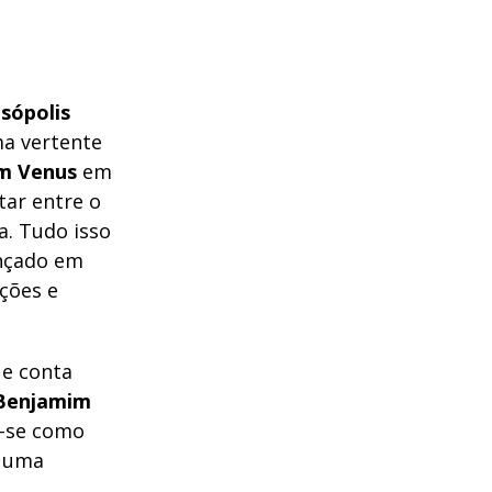
sópolis
ma vertente
im Venus
em
tar entre o
a. Tudo isso
ançado em
ções e
 e conta
Benjamim
a-se como
r uma